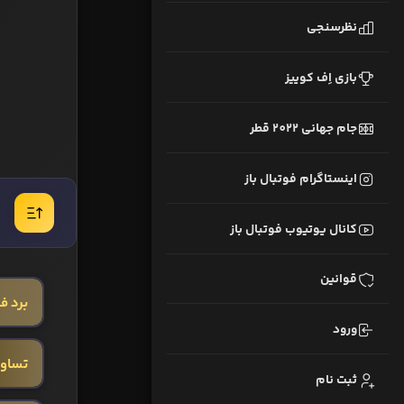
نظرسنجی
بازی اِف کوییز
جام جهانی 2022 قطر
اینستاگرام فوتبال باز
کانال یوتیوب فوتبال باز
قوانین
برد فو
ورود
تساو
ثبت نام