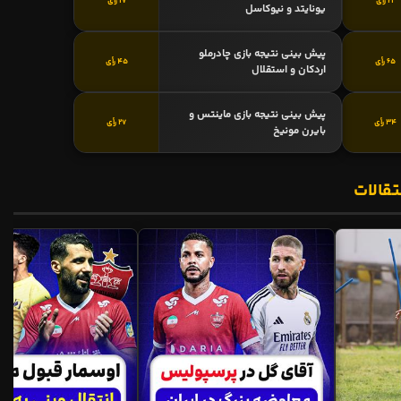
21 رأی
17 رأی
یونایتد و نیوکاسل
پیش بینی نتیجه بازی چادرملو
65 رأی
45 رأی
اردکان و استقلال
پیش بینی نتیجه بازی ماینتس و
34 رأی
27 رأی
بایرن مونیخ
تقالات