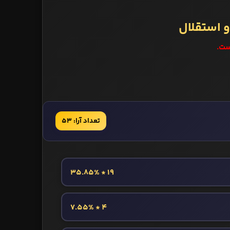
و استقلال
ست.
تعداد آرا: 53
19 * 35.85%
4 * 7.55%