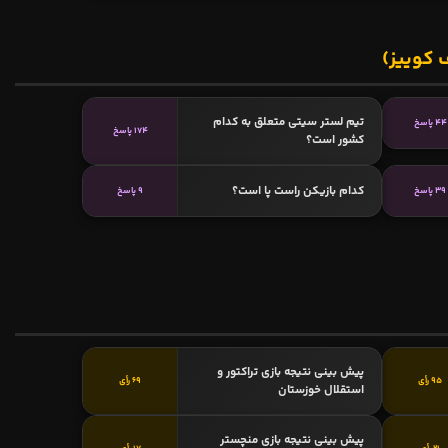
 کوییز)
تیم لستر سیتی متعلق به کدام
44 پاسخ
174 پاسخ
کشور است؟
کدام بازیکن راست پا است؟
39 پاسخ
9 پاسخ
پیش بینی نتیجه بازی تراکتور و
95 رأی
69 رأی
استقلال خوزستان
پیش بینی نتیجه بازی منچستر