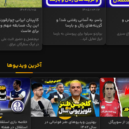
1404/11/05
1405/03/12
س و
یاسر، به آسانی رفتنی شد! و
کاپیتان ایرانی چوارقورنه
گزینه‌های رئال و بارسا
این یک مسابقه مهم و 
برای ماست
اغ سبزی
برناردو سیلوا برای پیوستن به بارسا
ابراز تمایل کرد...
نیم‌فصل و حضور ثابت علی م
در لیگ ستارگان عراق...
آخرین ویدیوها
ر؛ از سوپرگل
بهترین ویدیوهای طنز فوتبالی در
سال 1402
استقلال در هفته 