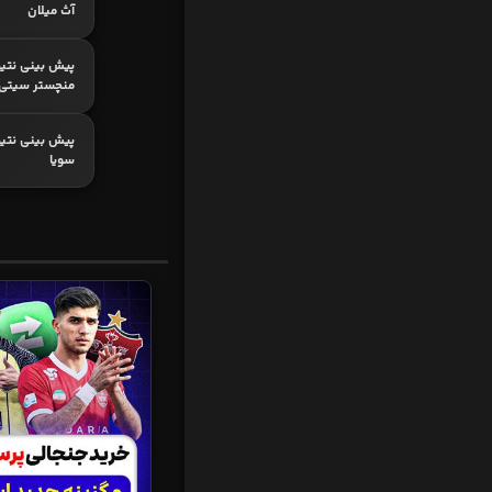
آث میلان
پیش بینی نتیج
منچستر سیتی
پیش بینی نتیجه
سویا