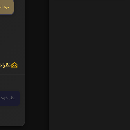
برد ا
نظرات