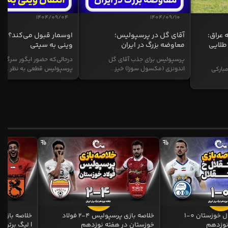
1404/09/04
1404/09/10
 عراق:
آقای گل در پرسپولیس؛
اوسمار قبول می‌کند؟ انت
طلایی
معاوضه بزرگ در ایران
وینی به سیتی
پرسپولیس برای جذب آقای گل
درحالی‌که حضور ایگور سرگیف
اندونزی (مکسول سوزا) خیز...
پرسپولیس قطعی به نظر...
بارکی
خلاصه بازی استقلال خوزستان 0-1
خلاصه بازی پرسپولیس 4-2 فولاد
نوزدهم
خوزستان در هفته نوزدهم
| لیگ برتر ای