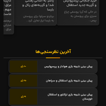
خرید جنجالی پرسپولیس
یاسر، به آسانی رفتنی
کاپیتان ا
و گزینه جدید استقلال
شد! و گزینه‌های رئال و
عراق: ای
بارسا
مهم و طل
در حالی که آریا یوسفی چراغ
ماست
سبزی برای پیوستن به
برناردو سیلوا برای پیوستن
پرس...
به بارسا ابراز تمایل کرد...
نیم‌فصل و
مبارکی در
عراق...
آخرین نظرسنجی‌ها
پیش بینی نتیجه بازی هوادار و پرسپولیس
80 رأی
پیش بینی نتیجه بازی استقلال و سپاهان
95 رأی
پیش بینی نتیجه بازی تراکتور و استقلال
69 رأی
خوزستان