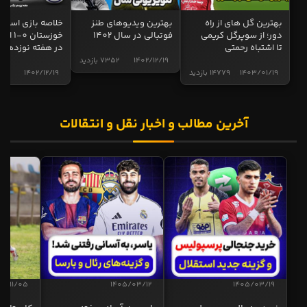
بهترین گل های از راه
بهترین ویدیوهای طنز
خلاصه بازی استقل
دور؛ از سوپرگل کریمی
فوتبالی در سال 1402
خوزستان 0
تا اشتباه رحمتی
در هفته نوزدهم
1402/12/19
7352 بازدید
1403/01/19
14779 بازدید
1402/12/19
4998 ب
آخرین مطالب و اخبار نقل و انتقالات
04/11/05
1405/03/12
1405/03/19