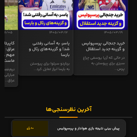
04/11/05
1405/03/12
1405/03/19
خرید جنجالی پرسپولیس
یاسر، به آسانی رفتنی
کاپیتان ا
و گزینه جدید استقلال
شد! و گزینه‌های رئال و
عراق: ای
بارسا
مهم و طل
در حالی که آریا یوسفی چراغ
ماست
سبزی برای پیوستن به
برناردو سیلوا برای پیوستن
پرس...
به بارسا ابراز تمایل کرد...
نیم‌فصل و
مبارکی در
عراق...
آخرین نظرسنجی‌ها
پیش بینی نتیجه بازی هوادار و پرسپولیس
80 رأی