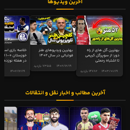
آخرین ویدیوها
بهترین گل های از راه
بهترین ویدیوهای طنز
خلاصه بازی استقل
دور؛ از سوپرگل کریمی
فوتبالی در سال 1402
خوزستان 0
تا اشتباه رحمتی
در هفته نوزدهم
1402/12/19
7355 بازدید
1403/01/19
14782 بازدید
1402/12/19
5001 
آخرین مطالب و اخبار نقل و انتقالات