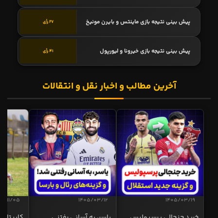
پیش بینی نتیجه بازی ماینتس و بایرن مونیخ
27 رأی
پیش بینی نتیجه بازی خیرونا و لیورپول
41 رأی
آخرین مطالب و اخبار نقل و انتقالات
04/11/05
1405/03/12
1405/03/19
خرید جنجالی پرسپولیس
یاسر، به آسانی رفتنی
کاپیتان ا