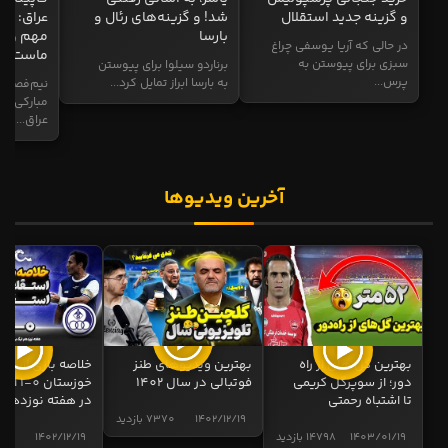
و گزینه جدید استقلال
شد! و گزینه‌های رئال و
عراق: ای
بارسا
مهم و طل
در حالی که آریا یوسفی چراغ
ماست
سبزی برای پیوستن به
برناردو سیلوا برای پیوستن
پرس...
به بارسا ابراز تمایل کرد...
نیم‌فصل و
مبارکی در
عراق...
آخرین ویدیوها
بهترین گل های از راه
بهترین ویدیوهای طنز
خلاصه بازی استقل
دور؛ از سوپرگل کریمی
فوتبالی در سال 1402
خوزستان 0
تا اشتباه رحمتی
در هفته نوزدهم
1402/12/19
7370 بازدید
1403/01/19
14798 بازدید
1402/12/19
5012 