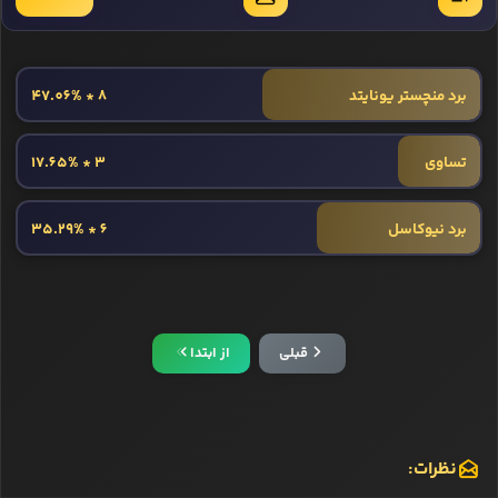
برد منچستر یونایتد
8 * 47.06%
تساوی
3 * 17.65%
برد نیوکاسل
6 * 35.29%
قبلی
از ابتدا
نظرات: