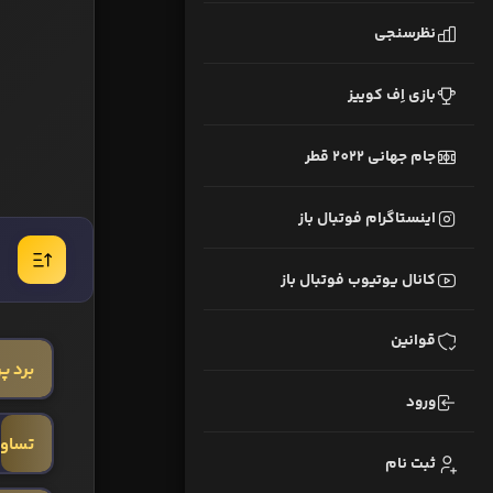
نظرسنجی
بازی اِف کوییز
جام جهانی 2022 قطر
اینستاگرام فوتبال باز
کانال یوتیوب فوتبال باز
قوانین
برد پ
ورود
تساو
ثبت نام