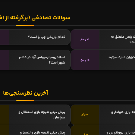
سوالات تصادفی (برگرفته از اف
ک رنجرز متعلق به
کدام بازیکن چپ پا است؟
71 پاسخ
ت؟
کیاران کلارک مرتبط
استادیوم ایمپولس آرنا در کدام
15 پاسخ
شهر است؟
آخرین نظرسنجی‌ها
ه بازی هوادار و
پیش بینی نتیجه بازی استقلال و
80 رأی
سپاهان
ه بازی یوونتوس و
پیش بینی نتیجه بازی والنسیا و