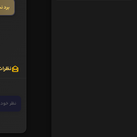
برد ن
نظرات