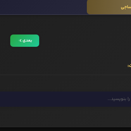
ساجی
بعدی
: