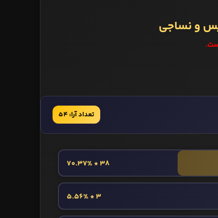
یس و نساجی
ست.
تعداد آرا: 54
38 * 70.37%
3 * 5.56%