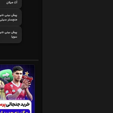
آث میلان
پیش بینی نتیج
منچستر سیتی
پیش بینی نتیجه
سویا