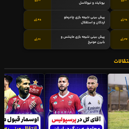
21 رأی
17 رأی
یونایتد و نیوکاسل
پیش بینی نتیجه بازی چادرملو
65 رأی
45 رأی
اردکان و استقلال
پیش بینی نتیجه بازی ماینتس و
34 رأی
27 رأی
بایرن مونیخ
تقالات