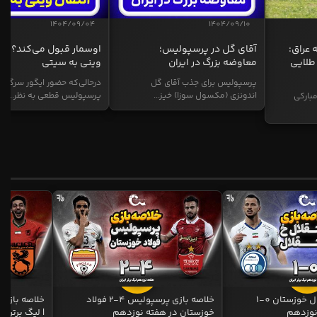
1404/09/04
1404/09/10
 عراق:
آقای گل در پرسپولیس؛
اوسمار قبول می‌کند؟ انت
طلایی
معاوضه بزرگ در ایران
وینی به سیتی
پرسپولیس برای جذب آقای گل
درحالی‌که حضور ایگور سرگیف
اندونزی (مکسول سوزا) خیز...
پرسپولیس قطعی به نظر...
بارکی
خلاصه بازی استقلال خوزستان 0-1
خلاصه بازی پرسپولیس 4-2 فولاد
نوزدهم
خوزستان در هفته نوزدهم
| لیگ برتر ای