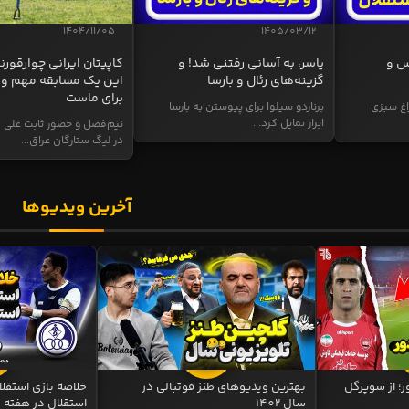
1404/11/05
1405/03/12
س و
یاسر، به آسانی رفتنی شد! و
کاپیتان ایرانی چوارقورنه
گزینه‌های رئال و بارسا
این یک مسابقه مهم و 
برای ماست
اغ سبزی
برناردو سیلوا برای پیوستن به بارسا
ابراز تمایل کرد...
نیم‌فصل و حضور ثابت علی م
در لیگ ستارگان عراق...
آخرین ویدیوها
ر؛ از سوپرگل
بهترین ویدیوهای طنز فوتبالی در
سال 1402
استقلال در هفته 