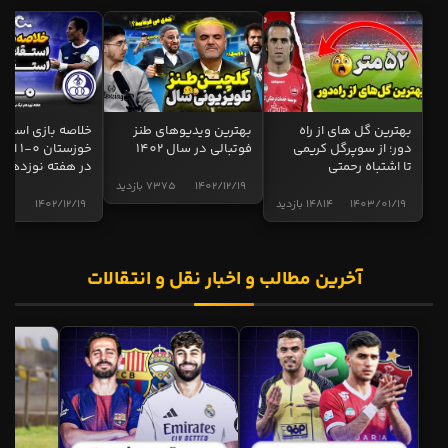
بهترین گل های از راه
بهترین ویدیوهای طنز
خلاصه بازی استقل
دور؛ از سوپرگل کریمی
فوتبالی در سال 1402
خوزستان 0
تا اشتباه رحمتی
در هفته نوزدهم
1402/12/19
7375 بازدید
1403/01/19
14814 بازدید
1402/12/19
5017 
آخرین مطالب و اخبار نقل و انتقالات