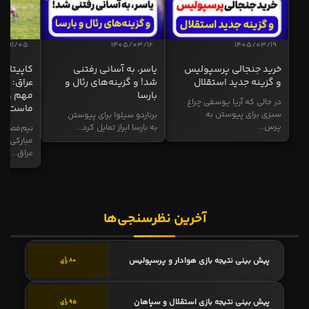
04/11/05
1405/03/12
1405/03/19
خرید جنجالی پرسپولیس
یاسر، به آسانی رفتنی
کاپیتان ا
و گزینه جدید استقلال
شد! و گزینه‌های رئال و
عراق: ای
بارسا
مهم و طل
در حالی که آریا یوسفی چراغ
ماست
سبزی برای پیوستن به
برناردو سیلوا برای پیوستن
پرس...
به بارسا ابراز تمایل کرد...
نیم‌فصل و
مبارکی در
عراق...
آخرین نظرسنجی‌ها
پیش بینی نتیجه بازی هوادار و پرسپولیس
80 رأی
پیش بینی نتیجه بازی استقلال و سپاهان
95 رأی