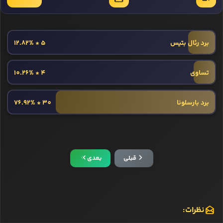
برد رئال بتیس
5 * 12.82%
تساوی
4 * 10.26%
برد بارسلونا
30 * 76.92%
قبلی
بعدی
نظرات: