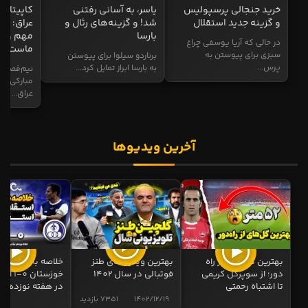
خرید جنجالی پرسپولیس
یاسر، به آسانی رفتنی
کاپیتان ا
و گزینه جدید استقلال
شد! و گزینه‌های رئال و
عراق: ای
بارسا
مهم و طل
در حالی که آریا یوسفی چراغ
ماست
سبزی برای پیوستن به
برناردو سیلوا برای پیوستن
پرس...
به بارسا ابراز تمایل کرد...
نیم‌فصل و
مبارکی در
عراق...
آخرین ویدیوها
بهترین گل های از راه
بهترین ویدیوهای طنز
خلاصه بازی استقل
دور؛ از سوپرگل کریمی
فوتبالی در سال 1402
خوزستان 0
تا اشتباه رحمتی
در هفته نوزدهم
1402/12/19
7351 بازدید