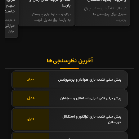
بارسا
مهم و طل
در حالی که آریا یوسفی چراغ
ماست
سبزی برای پیوستن به
برناردو سیلوا برای پیوستن
پرس...
به بارسا ابراز تمایل کرد...
نیم‌فصل و
مبارکی در
عراق...
آخرین نظرسنجی‌ها
پیش بینی نتیجه بازی هوادار و پرسپولیس
80 رأی
پیش بینی نتیجه بازی استقلال و سپاهان
95 رأی
پیش بینی نتیجه بازی تراکتور و استقلال
69 رأی
خوزستان