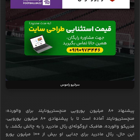
سرخیو راموس
پیشنهاد ۸۰ میلیون یورویی منچستریونایتد برای والورده:
منچستریونایتد آماده است تا با پیشنهادی ۸۰ میلیون یورویی،
فدریکو والورده، هافبک اروگوئه‌ای رئال مادرید را به چالش بکشد. با
این حال، رئال مادرید برای جدایی او بیش از ۱۰۰ میلیون یورو