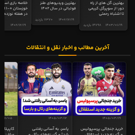
بهترین گل های از راه
بهترین ویدیوهای طنز
خلاصه بازی استقل
دور؛ از سوپرگل کریمی
فوتبالی در سال 1402
خوزستان 0
تا اشتباه رحمتی
در هفته نوزدهم
1402/12/19
7370 بازدید
1403/01/19
14798 بازدید
1402/12/19
5012 
آخرین مطالب و اخبار نقل و انتقالات
04/11/05
1405/03/12
1405/03/19
خرید جنجالی پرسپولیس
یاسر، به آسانی رفتنی
کاپیتان ا
و گزینه جدید استقلال
شد! و گزینه‌های رئال و
عراق: ای