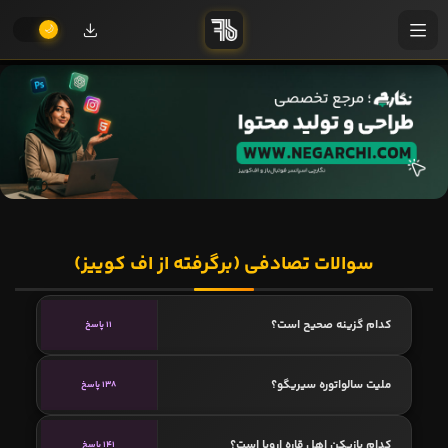
سوالات تصادفی (برگرفته از اف کوییز)
کدام گزینه صحیح است؟
11 پاسخ
ملیت سالواتوره سیریگو؟
138 پاسخ
کدام بازیکن اهل قاره اروپا است؟
141 پاسخ