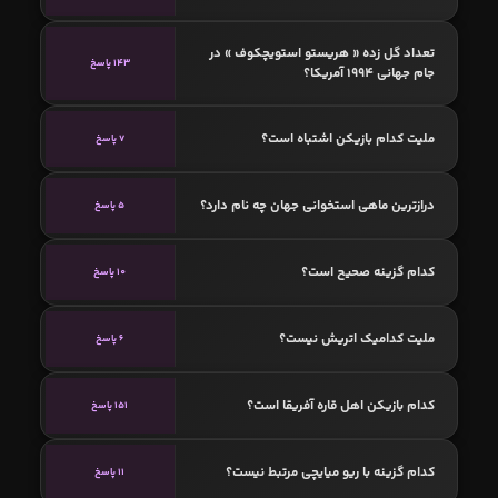
تعداد گل زده « هریستو استویچکوف » در
143 پاسخ
جام جهانی 1994 آمریکا؟
ملیت کدام بازیکن اشتباه است؟
7 پاسخ
درازترین ماهی استخوانی جهان چه نام دارد؟
5 پاسخ
کدام گزینه صحیح است؟
10 پاسخ
ملیت کدامیک اتریش نیست؟
6 پاسخ
کدام بازیکن اهل قاره آفریقا است؟
151 پاسخ
کدام گزینه با ریو میایچی مرتبط نیست؟
11 پاسخ