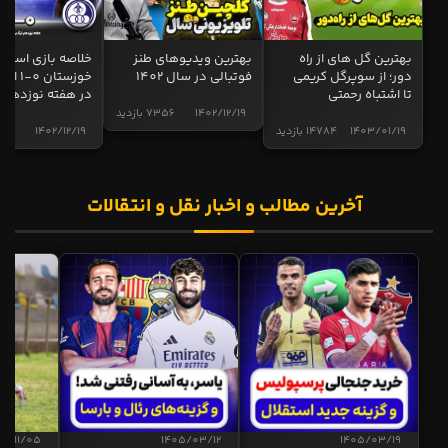
بهترین گل های از راه
بهترین ویدیوهای طنز
خلاصه بازی استقل
دور؛ از سوپرگل کریمی
فوتبالی در سال 1402
خوزستان 0
تا اشتباه رحمتی
در هفته نوزدهم
1402/12/19
7356 بازدید
1403/01/19
14784 بازدید
1402/12/19
5002 ب
آخرین مطالب و اخبار نقل و انتقالات
04/11/05
1405/03/12
1405/03/19