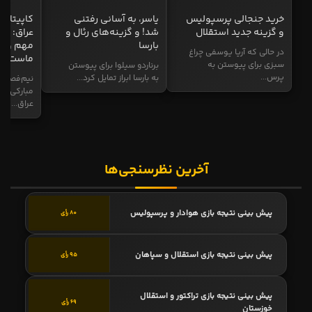
خرید جنجالی پرسپولیس
یاسر، به آسانی رفتنی
کاپیتان ا
و گزینه جدید استقلال
شد! و گزینه‌های رئال و
عراق: ای
بارسا
مهم و طل
در حالی که آریا یوسفی چراغ
ماست
سبزی برای پیوستن به
برناردو سیلوا برای پیوستن
پرس...
به بارسا ابراز تمایل کرد...
نیم‌فصل و
مبارکی در
عراق...
آخرین نظرسنجی‌ها
پیش بینی نتیجه بازی هوادار و پرسپولیس
80 رأی
پیش بینی نتیجه بازی استقلال و سپاهان
95 رأی
پیش بینی نتیجه بازی تراکتور و استقلال
69 رأی
خوزستان