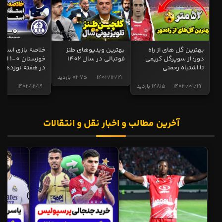
بهترین گل های از راه
بهترین ویدیوهای طنز
خلاصه بازی استقل
دور؛ از سوپرگل کریمی
فوتبالی در سال 1402
خوزستان 0
تا اشتباه رحمتی
در هفته نوزدهم
1402/12/19
7375 بازدید
1403/01/19
14815 بازدید
1402/12/19
5017 
آخرین مطالب و اخبار نقل و انتقالات