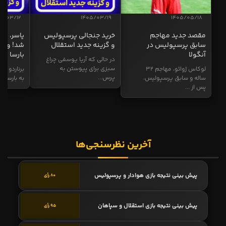
5/03/12
1405/03/19
1405/05/18
مقصد جدید مهاجم
خرید جنجالی پرسپولیس
یاسر، به
سابق پرسپولیس در
و گزینه جدید استقلال
شد! و گز
آنگولا
بارسا
در حالی که آریا یوسفی چراغ
سبزی برای پیوستن به
لوکاس ژوائو، مهاجم ۳۲
برناردو سی
پرس...
ساله و سابق پرسپولیس،
به بارسا ابر
پس از ...
آخرین نظرسنجی‌ها
پیش بینی نتیجه بازی هوادار و پرسپولیس
80 رأی
پیش بینی نتیجه بازی استقلال و سپاهان
95 رأی