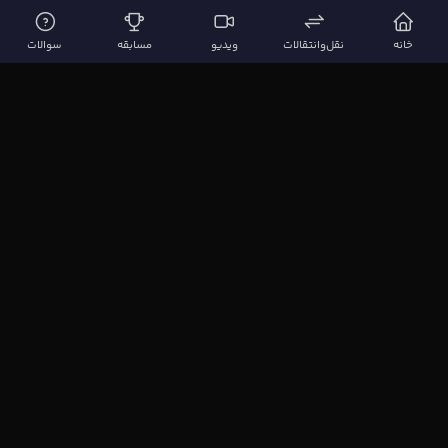
خانه
نقل‌وانتقالات
ویدیو
مسابقه
سوالات
لینک‌های مهم
صفحه اصلی
نقل‌وانتقالات
ویدیوها
مقاله‌ها
سوالات فوتبالی
بیشتر
مجله فوتبال‌باز
آیا می‌دانستید؟
نظرسنجی