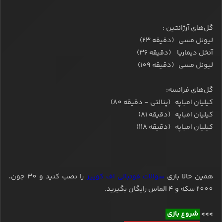
گل‌های آرژانتین :
لیونل مسی (دقیقه 23)
آنخل دیماریا (دقیقه 36)
لیونل مسی (دقیقه 109)
گل‌های فرانسه:
کیلیان امباپه (پنالتی - دقیقه 80)
کیلیان امباپه (دقیقه 81)
کیلیان امباپه (دقیقه 118)
همین حالا بازی
سوالات فوتبالی اف کوییز
را نصب کنید و 30 جون،
2000 سکه و 4 الماس رایگان بگیرید.
>>>
شروع بازی