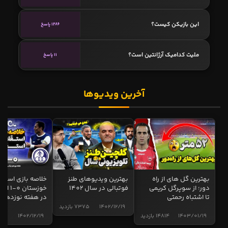
این بازیکن کیست؟
1286 پاسخ
ملیت کدامیک آرژانتین است؟
11 پاسخ
آخرین ویدیوها
بهترین گل های از راه
بهترین ویدیوهای طنز
خلاصه بازی استقل
دور؛ از سوپرگل کریمی
فوتبالی در سال 1402
خوزستان 0
تا اشتباه رحمتی
در هفته نوزدهم
1402/12/19
7375 بازدید
1403/01/19
14814 بازدید
1402/12/19
5017 