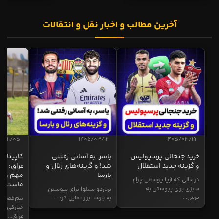
آخرین مطالب و اخبار نقل و انتقالات
04/11/05
1405/03/12
1405/03/19
خرید جنجالی پرسپولیس
یاسر، به آسانی رفتنی
کاپیتان ا
و گزینه جدید استقلال
شد! و گزینه‌های رئال و
عراق: ای
بارسا
مهم و طل
در حالی که آریا یوسفی چراغ
ماست
سبزی برای پیوستن به
برناردو سیلوا برای پیوستن
پرس...
به بارسا ابراز تمایل کرد...
نیم‌فصل و
مبارکی در
عراق...