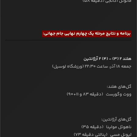
مانوئل آکانجی (دقیقه ۵۸)
برنامه و نتایج مرحله یک چهارم نهایی جام جهانی:
هلند
2 (3) - (4) 2
آرژانتین
جمعه ۱۸ آذر، ساعت ۲۲:۳۰ (ورزشگاه لوسیل)
گل‌های هلند:
ووت وگورست (دقیقه 83 و 11+90)
گل‌های آرژانتین:
ناهوئل مولینا (دقیقه 35)
لیونل مسی (پنالتی دقیقه 73)