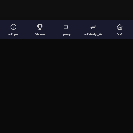
خانه
نقل‌وانتقالات
ویدیو
مسابقه
سوالات
لینک‌های مهم
صفحه اصلی
نقل‌وانتقالات
ویدیوها
مقاله‌ها
سوالات فوتبالی
بیشتر
مجله فوتبال‌باز