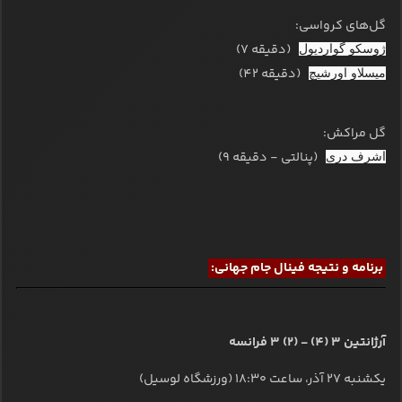
گل‌های کرواسی:
(دقیقه 7)
ژوسکو گواردیول
(دقیقه 42)
میسلاو اورشیچ
گل مراکش:
(پنالتی - دقیقه 9)
اشرف دری
برنامه و نتیجه فینال جام جهانی:
آرژانتین 3 (4) - (2) 3 فرانسه
یکشنبه ۲۷ آذر، ساعت ۱۸:۳۰ (ورزشگاه لوسیل)