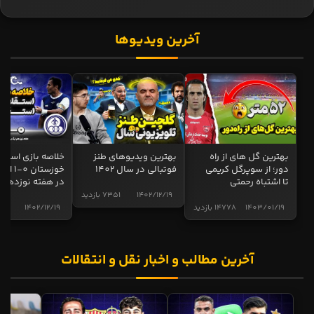
آخرین ویدیوها
بهترین گل های از راه
بهترین ویدیوهای طنز
خلاصه بازی استقل
دور؛ از سوپرگل کریمی
فوتبالی در سال 1402
خوزستان 0
تا اشتباه رحمتی
در هفته نوزدهم
1402/12/19
7351 بازدید
1403/01/19
14778 بازدید
1402/12/19
4997 ب
آخرین مطالب و اخبار نقل و انتقالات