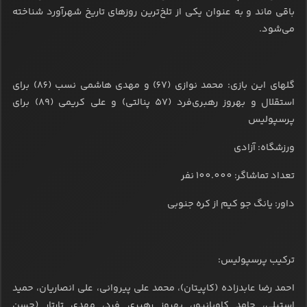
باقی ماند و به عنوان یکی از تلخ‌ترین روزهای تاریخ شهرآورد شناخته
می‌شود.
گلهای این بازی: محمد نوازی (67) و مهدی هاشمی نسب (86) برای
استقلال و بهروز رهبری‌فرد (57 پنالتی) و علی کریمی (89) برای
پرسپولیس
ورزشگاه: آزادی
تعداد تماشاگر: 100.000 نفر
داور: یانگ جو کیم از کره جنوبی
ترکیب پرسپولیس:
احمد رضا عابدزاده (کاپیتان)، محمد علی پیروانی، علی انصاریان، حمید
استیلی، حامد کاویانپور، بهروز رهبری فرد، مهدی تارتار (حسن