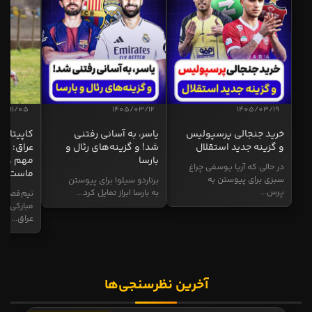
04/11/05
1405/03/12
1405/03/19
خرید جنجالی پرسپولیس
یاسر، به آسانی رفتنی
کاپیتان ا
و گزینه جدید استقلال
شد! و گزینه‌های رئال و
عراق: ای
بارسا
مهم و طل
در حالی که آریا یوسفی چراغ
ماست
سبزی برای پیوستن به
برناردو سیلوا برای پیوستن
پرس...
به بارسا ابراز تمایل کرد...
نیم‌فصل و
مبارکی در
عراق...
آخرین نظرسنجی‌ها