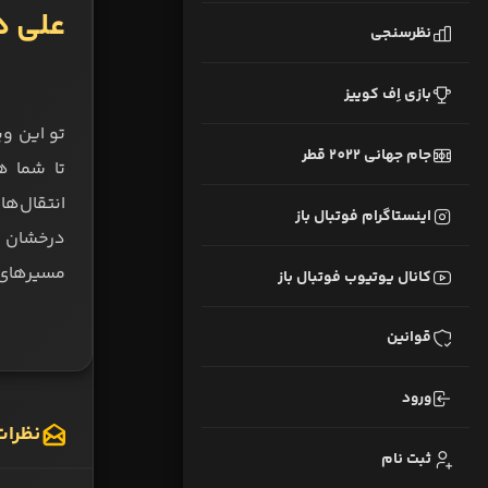
علی د
نظرسنجی
بازی اِف کوییز
تو این وی
جام جهانی 2022 قطر
تا شما ه
انتقال‌ها
اینستاگرام فوتبال باز
درخشان ر
مسیرهای 
کانال یوتیوب فوتبال باز
قوانین
ورود
نظرات
ثبت نام