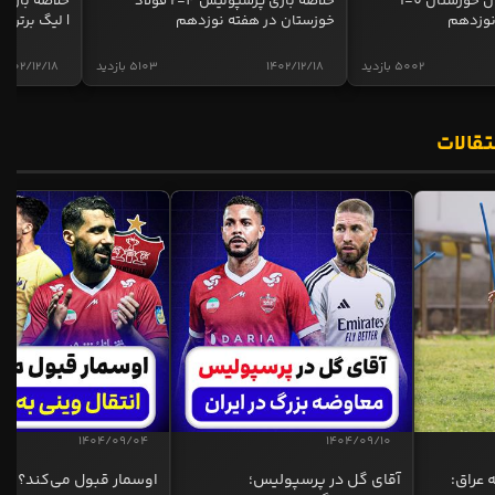
خلاصه بازی استقلال خوزستان 0-1
خلاصه بازی پرسپولیس 4-2 فولاد
نوزدهم
خوزستان در هفته نوزدهم
| لیگ برتر ای
5002 بازدید
1402/12/18
5103 بازدید
1402/12/18
تقالات
1404/09/04
1404/09/10
 عراق:
آقای گل در پرسپولیس؛
اوسمار قبول می‌کند؟ انت