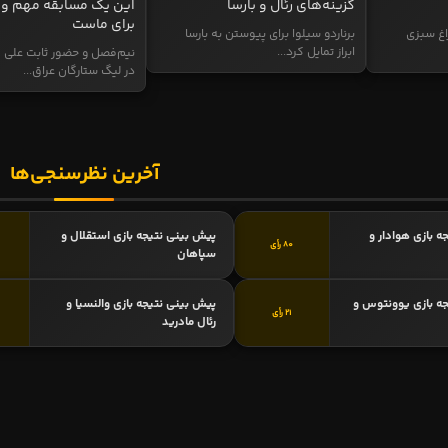
گزینه‌های رئال و بارسا
این یک مسابقه مهم و 
برای ماست
اغ سبزی
برناردو سیلوا برای پیوستن به بارسا
ابراز تمایل کرد...
نیم‌فصل و حضور ثابت علی م
در لیگ ستارگان عراق...
آخرین نظرسنجی‌ها
ه بازی هوادار و
پیش بینی نتیجه بازی استقلال و
80 رأی
سپاهان
ه بازی یوونتوس و
پیش بینی نتیجه بازی والنسیا و
21 رأی
رئال مادرید