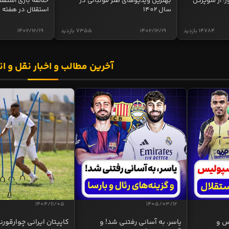
ر؛ از سوپرگل
بهترین ویدیوهای طنز فوتبالی در
سال 1402
استقلال در هفته 
14784 بازدید
1402/12/19
7355 بازدید
1402/12/19
آخرین مطالب و اخبار نقل و ان
1404/11/05
1405/03/12
س و
یاسر، به آسانی رفتنی شد! و
کاپیتان ایرانی چوارقورنه