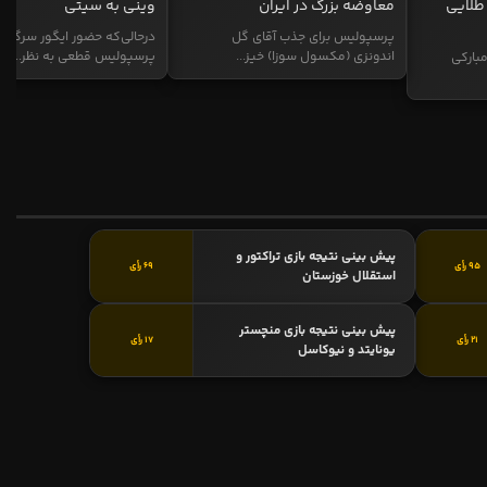
طلایی
معاوضه بزرگ در ایران
وینی به سیتی
پرسپولیس برای جذب آقای گل
درحالی‌که حضور ایگور سرگیف
اندونزی (مکسول سوزا) خیز...
پرسپولیس قطعی به نظر...
بارکی
پیش بینی نتیجه بازی تراکتور و
95 رأی
69 رأی
استقلال خوزستان
پیش بینی نتیجه بازی منچستر
21 رأی
17 رأی
یونایتد و نیوکاسل