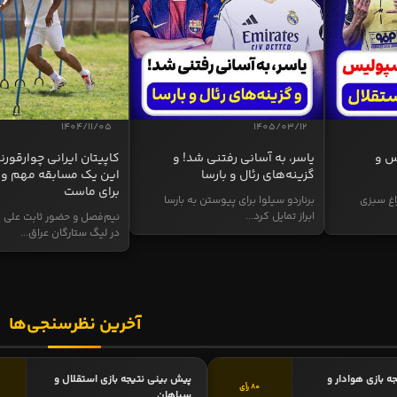
1404/11/05
1405/03/12
س و
یاسر، به آسانی رفتنی شد! و
کاپیتان ایرانی چوارقورنه
گزینه‌های رئال و بارسا
این یک مسابقه مهم و 
برای ماست
اغ سبزی
برناردو سیلوا برای پیوستن به بارسا
ابراز تمایل کرد...
نیم‌فصل و حضور ثابت علی م
در لیگ ستارگان عراق...
آخرین نظرسنجی‌ها
ه بازی هوادار و
پیش بینی نتیجه بازی استقلال و
80 رأی
سپاهان