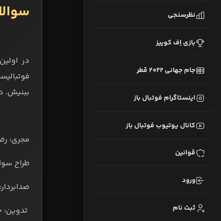
سوالا
نظرسنجی
بازی اِف کوییز
جام جهانی 2022 قطر
ببنیش. در
اینستاگرام فوتبال باز
کانال یوتیوب فوتبال باز
مجری: رض
قوانین
طراح سوال
ورود
صدابردار:
ثبت نام
️ تدوین: 