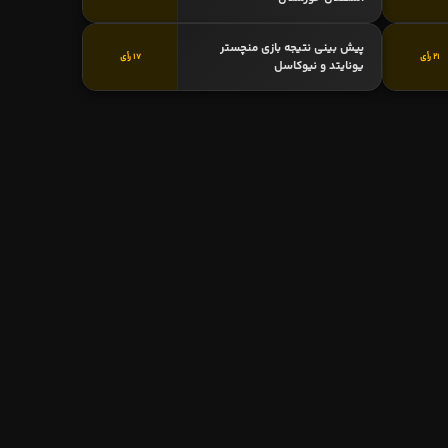
پیش بینی نتیجه بازی منچستر
21 رأی
17 رأی
یونایتد و نیوکاسل