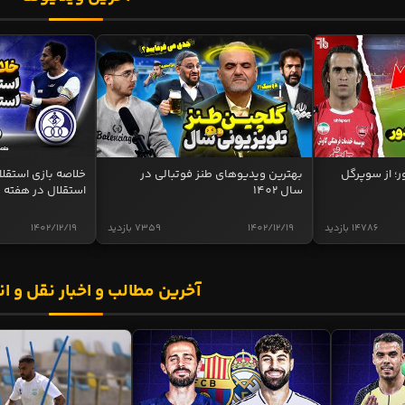
ر؛ از سوپرگل
بهترین ویدیوهای طنز فوتبالی در
سال 1402
استقلال در هفته 
14786 بازدید
1402/12/19
7359 بازدید
1402/12/19
آخرین مطالب و اخبار نقل و ان