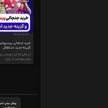
1405/03/19
خرید جنجالی پرسپولی
گزینه جدید استقلال
در حالی که آریا یوسفی چر
برای پیوستن به پرس...
پیش بینی نتیج
پرسپولیس