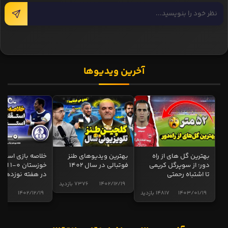
آخرین ویدیوها
بهترین گل های از راه
بهترین ویدیوهای طنز
خلاصه بازی استقل
دور؛ از سوپرگل کریمی
فوتبالی در سال 1402
خوزستان 0
تا اشتباه رحمتی
در هفته نوزدهم
1402/12/19
7376 بازدید
1403/01/19
14817 بازدید
1402/12/19
5018 