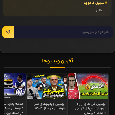
سهیل خاجوی:
عالی
آخرین ویدیوها
بهترین گل های از راه
بهترین ویدیوهای طنز
خلاصه بازی استقل
دور؛ از سوپرگل کریمی
فوتبالی در سال 1402
خوزستان 0
تا اشتباه رحمتی
در هفته نوزدهم