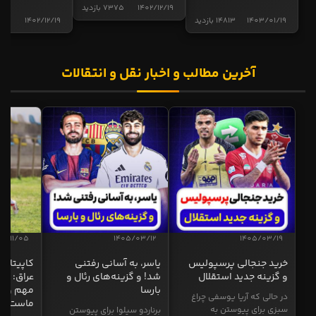
1402/12/19
7375 بازدید
1403/01/19
14813 بازدید
1402/12/19
5015 ب
آخرین مطالب و اخبار نقل و انتقالات
04/11/05
1405/03/12
1405/03/19
خرید جنجالی پرسپولیس
یاسر، به آسانی رفتنی
کاپیتان ا
و گزینه جدید استقلال
شد! و گزینه‌های رئال و
عراق: ای
بارسا
مهم و طل
در حالی که آریا یوسفی چراغ
ماست
سبزی برای پیوستن به
برناردو سیلوا برای پیوستن