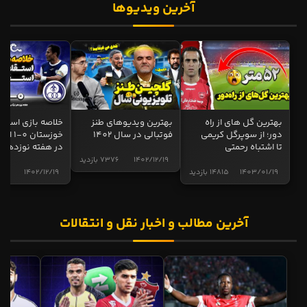
آخرین ویدیوها
بهترین گل های از راه
بهترین ویدیوهای طنز
خلاصه بازی استقل
دور؛ از سوپرگل کریمی
فوتبالی در سال 1402
خوزستان 0
تا اشتباه رحمتی
در هفته نوزدهم
1402/12/19
7376 بازدید
1403/01/19
14815 بازدید
1402/12/19
5017 
آخرین مطالب و اخبار نقل و انتقالات