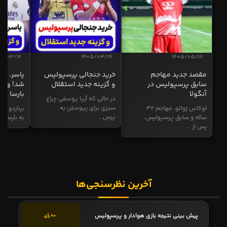
5/03/12
1405/03/19
1405/05/18
مقصد جدید مهاجم
خرید جنجالی پرسپولیس
یاسر، به
سابق پرسپولیس در
و گزینه جدید استقلال
شد! و گز
آنگولا
بارسا
در حالی که آریا یوسفی چراغ
سبزی برای پیوستن به
لوکاس ژوائو، مهاجم ۳۲
برناردو سی
پرس...
ساله و سابق پرسپولیس،
به بارسا ابر
پس از ...
آخرین نظرسنجی‌ها
پیش بینی نتیجه بازی هوادار و پرسپولیس
80 رأی