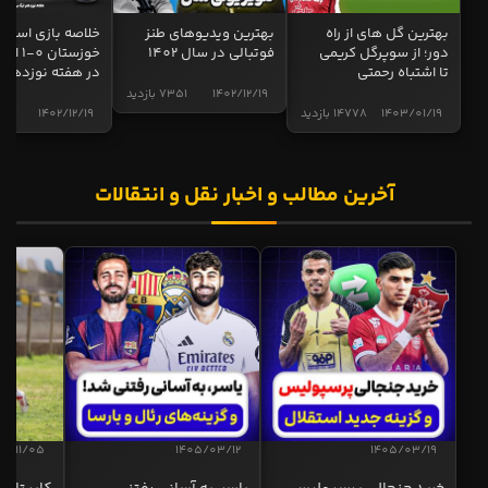
بهترین گل های از راه
بهترین ویدیوهای طنز
خلاصه بازی استقل
دور؛ از سوپرگل کریمی
فوتبالی در سال 1402
خوزستان 0
تا اشتباه رحمتی
در هفته نوزدهم
1402/12/19
7351 بازدید
1403/01/19
14778 بازدید
1402/12/19
4997 ب
آخرین مطالب و اخبار نقل و انتقالات
04/11/05
1405/03/12
1405/03/19