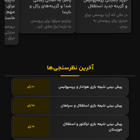
خرید جنجالی پرسپولیس
یاسر، به آسانی رفتنی
کاپیتان ا
و گزینه جدید استقلال
شد! و گزینه‌های رئال و
عراق: ای
بارسا
مهم و طل
در حالی که آریا یوسفی چراغ
ماست
سبزی برای پیوستن به
برناردو سیلوا برای پیوستن
پرس...
به بارسا ابراز تمایل کرد...
نیم‌فصل و
مبارکی در
عراق...
آخرین نظرسنجی‌ها
پیش بینی نتیجه بازی هوادار و پرسپولیس
80 رأی
پیش بینی نتیجه بازی استقلال و سپاهان
95 رأی
پیش بینی نتیجه بازی تراکتور و استقلال
69 رأی
خوزستان