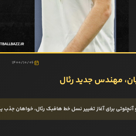
1400/10/06
یان، مهندس جدید رئال
 آنچلوتی برای آغاز تغییر نسل خط هافبک رئال، خواهان جذب یک پدیده 18 سال