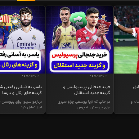
1405/03/12
1405/03/19
بق
خرید جنجالی پرسپولیس و
یاسر، به آسانی رفتنی ش
گزینه جدید استقلال
گزینه‌های رئال و بارسا
وائو، مهاجم ۳۲ ساله و
در حالی که آریا یوسفی چراغ سبزی
برناردو سیلوا برای پیوستن ب
.
برای پیوستن به پرس...
ابراز تمایل کرد...