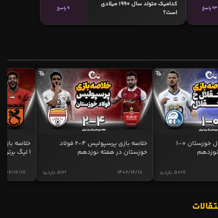
کدامیک متولد سال 1990 میلادی
63 پاسخ
9 پاسخ
است؟
خلاصه بازی استقلال خوزستان 0-1
خلاصه بازی پرسپولیس 4-2 فولاد
نوزدهم
خوزستان در هفته نوزدهم
| لیگ برتر ای
5017 بازدید
1402/12/18
5121 بازدید
1402/12/18
تقالات