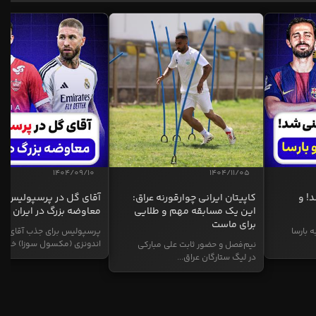
1404/09/10
1404/11/05
د! و
کاپیتان ایرانی چوارقورنه عراق:
آقای گل در پرسپولیس؛
این یک مسابقه مهم و طلایی
معاوضه بزرگ در ایران
برای ماست
ه بارسا
پرسپولیس برای جذب آقای گ
اندونزی (مکسول سوزا) خیز...
نیم‌فصل و حضور ثابت علی مبارکی
در لیگ ستارگان عراق...