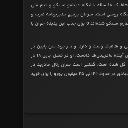
بنا به ادعای سایت چمپیونات روسیه: رئال مادرید به جذب آرسن زاخاریان، هافبک 18 ساله باشگاه دینامو مسکو و تیم ملی
اشگاه روسی است. سرجان یرمیچ مدیربرنامه صرب و
 عازم مسکو شده‌اند تا برای جذب این پدیده جوان با
 هجومی و هافبک راست را دارد و با وجود سن پایین در
مرکز میدان بسیار پخته و باتجربه عمل می‌کند و به نوعی می‌توان او را مهندس آینده مادریدی‌ها دانست. او در فصل جاری 18 بار
و مسکو به میدان رفته که طی آن موفق به ثبت 4 گل و 7 پاس گل شده است. گفتنی است سران رئال مادرید در
تلاشند تا زاخاریان را تابستان سال آینده به سانتیاگوبرنابئو منتقل کنند و پیشنهادی در حدود 20 الی 25 میلیون یورو را برای خرید