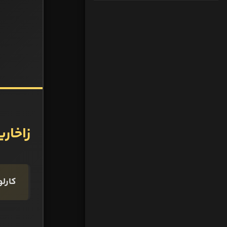
زاخار
کارلو