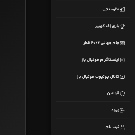
نظرسنجی
بازی اِف کوییز
جام جهانی 2022 قطر
اینستاگرام فوتبال باز
کانال یوتیوب فوتبال باز
قوانین
ورود
ثبت نام