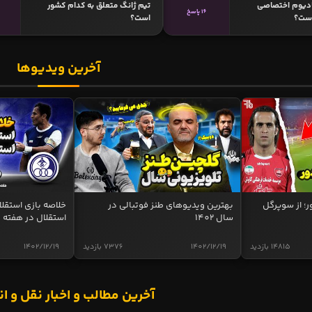
ادیوم اختصاصی
تیم ژانگ متعلق به کدام کشور
16 پاسخ
است؟
است؟
آخرین ویدیوها
ر؛ از سوپرگل
بهترین ویدیوهای طنز فوتبالی در
سال 1402
استقلال در هفته 
14815 بازدید
1402/12/19
7376 بازدید
1402/12/19
آخرین مطالب و اخبار نقل و ان