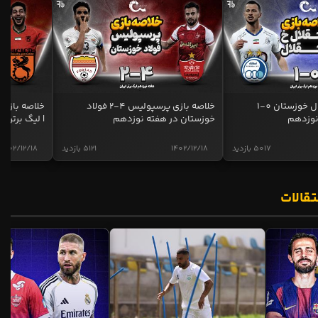
خلاصه بازی استقلال خوزستان 0-1
خلاصه بازی پرسپولیس 4-2 فولاد
نوزدهم
خوزستان در هفته نوزدهم
| لیگ برتر ای
5017 بازدید
1402/12/18
5121 بازدید
1402/12/18
تقالات