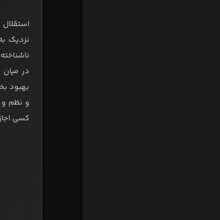
استقلال 
نزدیک به 
ناشناخته 
در میان م
بهبود بخ
و نظم و 
کسی اجازه