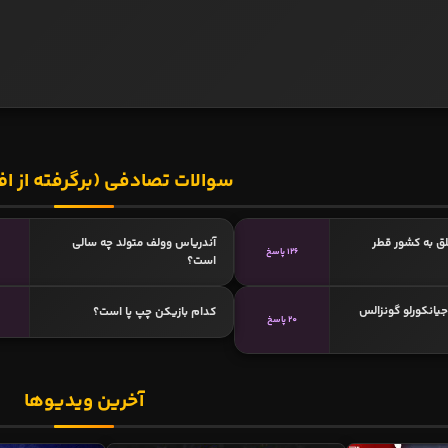
سوالات تصادفی (برگرفته از اف
ق به کشور قطر
آندرياس وولف متولد چه سالی
126 پاسخ
است؟
جیانکورلو گونزالس
کدام بازیکن چپ پا است؟
20 پاسخ
آخرین ویدیوها