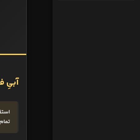
آبیِ ف
استق
تمام