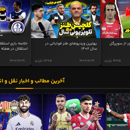
ر؛ از سوپرگل
بهترین ویدیوهای طنز فوتبالی در
سال 1402
استقلال در هفته 
14815 بازدید
1402/12/19
7375 بازدید
1402/12/19
آخرین مطالب و اخبار نقل و ان