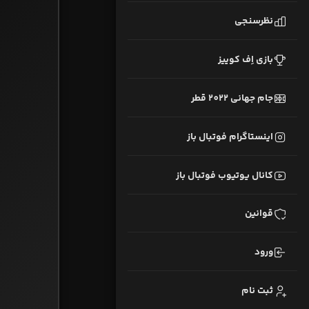
نظرسنجی
بازی اِف کوییز
جام جهانی 2022 قطر
اینستاگرام فوتبال باز
کانال یوتیوب فوتبال باز
قوانین
ورود
ثبت نام