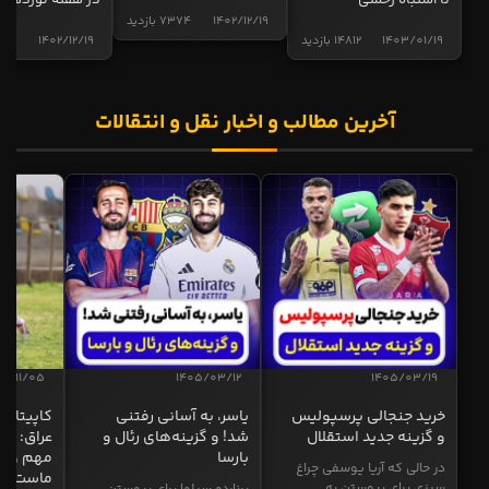
تا اشتباه رحمتی
در هفته نوزدهم
1402/12/19
7374 بازدید
1403/01/19
14812 بازدید
1402/12/19
5015 ب
آخرین مطالب و اخبار نقل و انتقالات
04/11/05
1405/03/12
1405/03/19
خرید جنجالی پرسپولیس
یاسر، به آسانی رفتنی
کاپیتان ا
و گزینه جدید استقلال
شد! و گزینه‌های رئال و
عراق: ای
بارسا
مهم و طل
در حالی که آریا یوسفی چراغ
ماست
سبزی برای پیوستن به