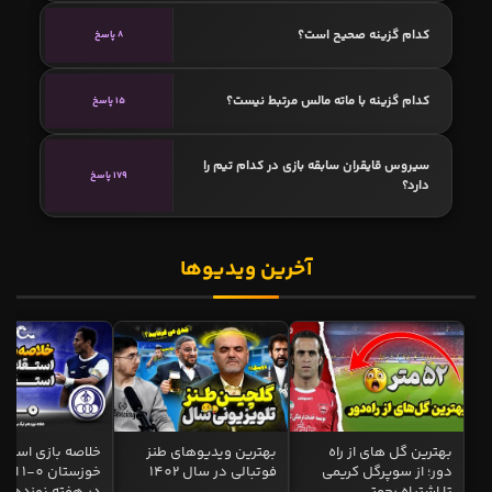
کدام گزینه صحیح است؟
8 پاسخ
کدام گزینه با ماته مالس مرتبط نیست؟
15 پاسخ
سیروس قایقران سابقه بازی در کدام تیم را
179 پاسخ
دارد؟
آخرین ویدیوها
بهترین گل های از راه
بهترین ویدیوهای طنز
خلاصه بازی استقل
دور؛ از سوپرگل کریمی
فوتبالی در سال 1402
خوزستان 0