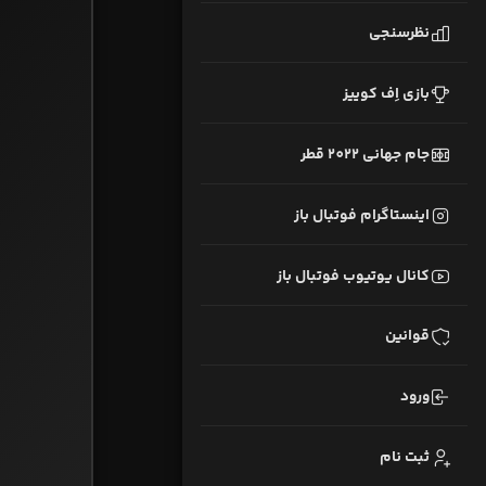
نظرسنجی
بازی اِف کوییز
جام جهانی 2022 قطر
اینستاگرام فوتبال باز
کانال یوتیوب فوتبال باز
قوانین
ورود
ثبت نام