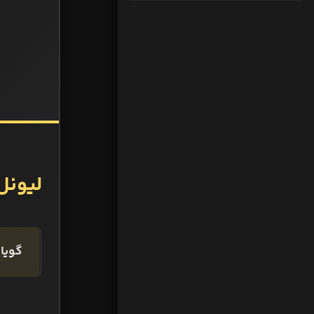
لیونل
گویا 