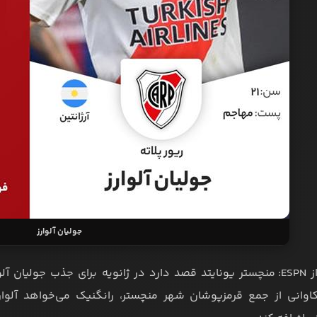
جولیان آلوارز
به نقل از ESPN: منچستر یونایتد قصد دارد در ژانویه برای جذب جولیان
کاوانی از جمع قرمزپوشان شهر منچستر، رانگنیک می‌خواهد آلوار