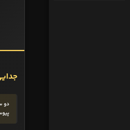
جدایی
دو س
پیوست