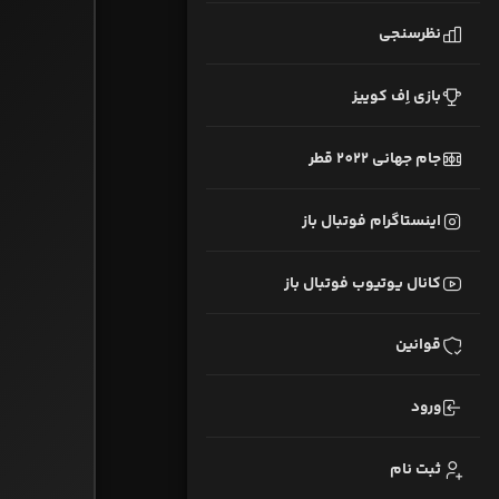
نظرسنجی
بازی اِف کوییز
جام جهانی 2022 قطر
اینستاگرام فوتبال باز
کانال یوتیوب فوتبال باز
قوانین
ورود
ثبت نام