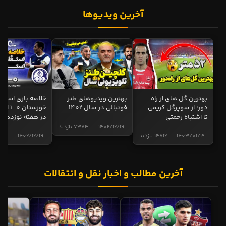
آخرین ویدیوها
بهترین گل های از راه
بهترین ویدیوهای طنز
خلاصه بازی استقل
دور؛ از سوپرگل کریمی
فوتبالی در سال 1402
خوزستان 0
تا اشتباه رحمتی
در هفته نوزدهم
1402/12/19
7373 بازدید
1403/01/19
14812 بازدید
1402/12/19
5013 ب
آخرین مطالب و اخبار نقل و انتقالات