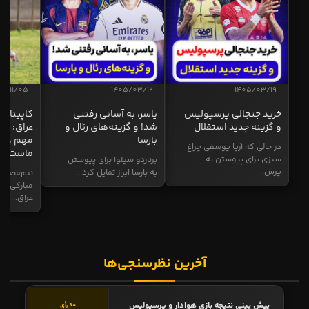
04/11/05
1405/03/12
1405/03/19
خرید جنجالی پرسپولیس
یاسر، به آسانی رفتنی
کاپیتان ا
و گزینه جدید استقلال
شد! و گزینه‌های رئال و
عراق: ای
بارسا
مهم و طل
در حالی که آریا یوسفی چراغ
ماست
سبزی برای پیوستن به
برناردو سیلوا برای پیوستن
پرس...
به بارسا ابراز تمایل کرد...
نیم‌فصل و
مبارکی در
عراق...
آخرین نظرسنجی‌ها
پیش بینی نتیجه بازی هوادار و پرسپولیس
80 رأی