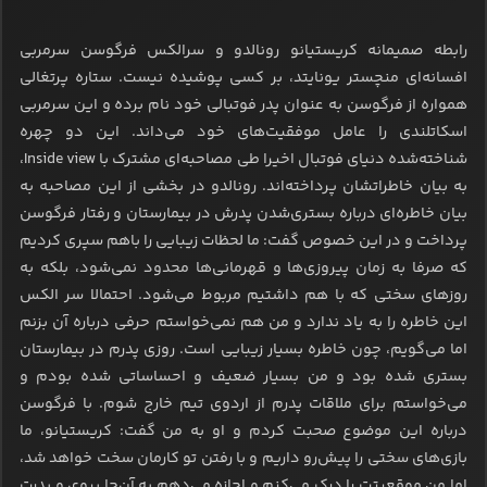
رابطه صمیمانه کریستیانو رونالدو و سرالکس فرگوسن سرمربی
افسانه‌ای منچستر یونایتد، بر کسی پوشیده نیست. ستاره پرتغالی
همواره از فرگوسن به عنوان پدر فوتبالی خود نام برده و این سرمربی
اسکاتلندی را عامل موفقیت‌های خود می‌داند. این دو چهره
شناخته‌شده دنیای فوتبال اخیرا طی مصاحبه‌ای مشترک با
Inside view
،
به بیان خاطراتشان پرداخته‌اند. رونالدو در بخشی از این مصاحبه به
بیان خاطره‌ای درباره بستری‌شدن پدرش در بیمارستان و رفتار فرگوسن
پرداخت و در این خصوص گفت: ما لحظات زیبایی را باهم سپری کردیم
که صرفا به زمان پیروزی‌ها و قهرمانی‌ها محدود نمی‌شود، بلکه به
روزهای سختی که با هم داشتیم مربوط می‌شود. احتمالا سر الکس
این خاطره را به یاد ندارد و من هم نمی‌خواستم حرفی درباره آن بزنم
اما می‌گویم، چون خاطره بسیار زیبایی است. روزی پدرم در بیمارستان
بستری شده بود و من بسیار ضعیف و احساساتی شده بودم و
می‌خواستم برای ملاقات پدرم از اردوی تیم خارج شوم. با فرگوسن
درباره این موضوع صحبت کردم و او به من گفت: کریستیانو، ما
بازی‌های سختی را پیش‌رو داریم و با رفتن تو کارمان سخت خواهد شد،
اما من موقعیتت را درک می‌کنم و اجازه می‌دهم به آن‌جا بروی و پدرت