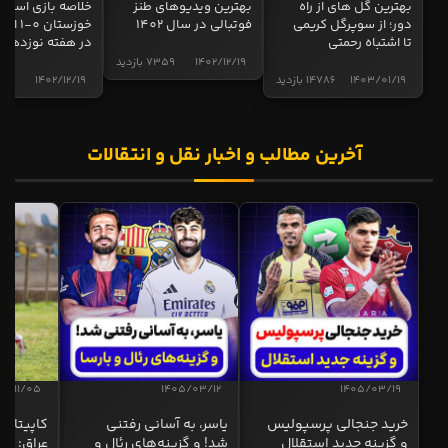
بهترین گل های از راه
بهترین ویدیوهای طنز
خلاصه بازی استقل
دور؛ از سوپرگل کریمی
فوتبالی در سال 1402
خوزستان 0
تا اشتباه رحمتی
در هفته نوزدهم
1402/12/19
7359 بازدید
1403/01/19
14786 بازدید
1402/12/19
5005 ب
آخرین مطالب و اخبار نقل و انتقالات
04/11/05
1405/03/12
1405/03/19
خرید جنجالی پرسپولیس
یاسر، به آسانی رفتنی
کاپیتان ا
و گزینه جدید استقلال
شد! و گزینه‌های رئال و
عراق: ای