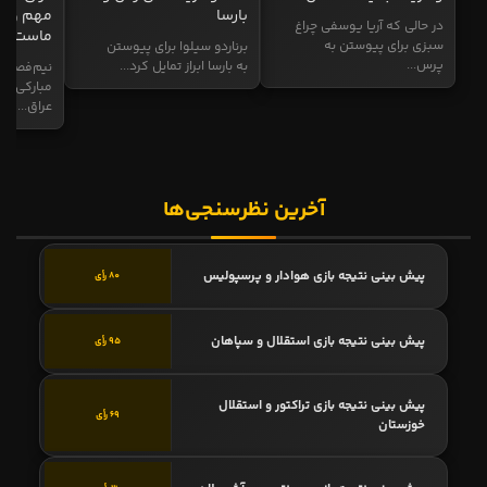
بارسا
مهم و طل
در حالی که آریا یوسفی چراغ
ماست
سبزی برای پیوستن به
برناردو سیلوا برای پیوستن
پرس...
به بارسا ابراز تمایل کرد...
نیم‌فصل و
مبارکی در
عراق...
آخرین نظرسنجی‌ها
پیش بینی نتیجه بازی هوادار و پرسپولیس
80 رأی
پیش بینی نتیجه بازی استقلال و سپاهان
95 رأی
پیش بینی نتیجه بازی تراکتور و استقلال
69 رأی
خوزستان