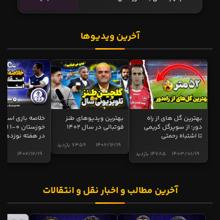
آخرین ویدیوها
بهترین گل های از راه
بهترین ویدیوهای طنز
خلاصه بازی استقل
دور؛ از سوپرگل کریمی
فوتبالی در سال 1402
خوزستان 0
تا اشتباه رحمتی
در هفته نوزدهم
1402/12/19
7359 بازدید
1403/01/19
14785 بازدید
1402/12/19
5005 ب
آخرین مطالب و اخبار نقل و انتقالات