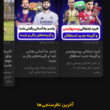
04/11/05
1405/03/12
1405/03/19
خرید جنجالی پرسپولیس
یاسر، به آسانی رفتنی
کاپیتان ا
و گزینه جدید استقلال
شد! و گزینه‌های رئال و
عراق: ای
بارسا
مهم و طل
در حالی که آریا یوسفی چراغ
ماست
سبزی برای پیوستن به
برناردو سیلوا برای پیوستن
پرس...
به بارسا ابراز تمایل کرد...
نیم‌فصل و
مبارکی در
عراق...
آخرین نظرسنجی‌ها