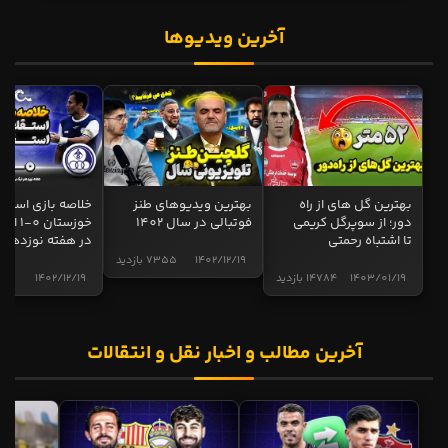
آخرین ویدیوها
بهترین گل های از راه
بهترین ویدیوهای طنز
خلاصه بازی استقل
دور؛ از سوپرگل کریمی
فوتبالی در سال 1402
خوزستان 0
تا اشتباه رحمتی
در هفته نوزدهم
1402/12/19
7355 بازدید
1403/01/19
14784 بازدید
1402/12/19
5002 ب
آخرین مطالب و اخبار نقل و انتقالات