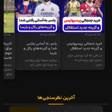
04/11/05
1405/03/12
1405/03/19
خرید جنجالی پرسپولیس
یاسر، به آسانی رفتنی
کاپیتان ا
و گزینه جدید استقلال
شد! و گزینه‌های رئال و
عراق: ای
بارسا
مهم و طل
در حالی که آریا یوسفی چراغ
ماست
سبزی برای پیوستن به
برناردو سیلوا برای پیوستن
پرس...
به بارسا ابراز تمایل کرد...
نیم‌فصل و
مبارکی در
عراق...
آخرین نظرسنجی‌ها