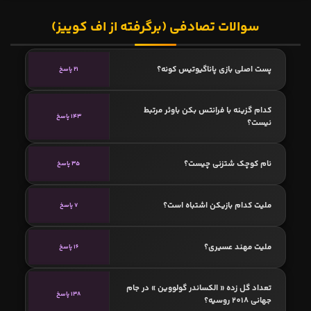
سوالات تصادفی (برگرفته از اف کوییز)
پست اصلی بازی پاناگیوتیس کونه؟
21 پاسخ
کدام گزینه با فرانتس بکن‌ باوئر مرتبط
143 پاسخ
نیست؟
نام کوچک شتزنی چیست؟
35 پاسخ
ملیت کدام بازیکن اشتباه است؟
7 پاسخ
ملیت مهند عسیری؟
16 پاسخ
تعداد گل زده « الکساندر گولووین » در جام
138 پاسخ
جهانی 2018 روسیه؟