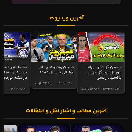
آخرین ویدیوها
بهترین گل های از راه
بهترین ویدیوهای طنز
خلاصه بازی استقل
دور؛ از سوپرگل کریمی
فوتبالی در سال 1402
خوزستان 0
تا اشتباه رحمتی
در هفته نوزدهم
1402/12/19
7355 بازدید
1403/01/19
14784 بازدید
1402/12/19
5002 ب
آخرین مطالب و اخبار نقل و انتقالات