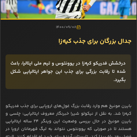
1400/09/08
جدال بزرگان برای جذب کیه‌زا
درخشش فدریکو کیه‌زا در یوونتوس و تیم ملی ایتالیا، باعث
شده تا رقابت بزرگی برای جذب این جواهر ایتالیایی شکل
بگیرد.
بایرن مونیخ هم وارد رقابت بزرگ غول‌های اروپایی برای جذب فدریکو
کیه‌زا شد. به نقل از نیکولو شیرا خبرنگار معروف ایتالیایی: چلسی و
بایرن مونیخ در حال بررسی وضعیت این وینگر 24 ساله ایتالیایی
هستند تا در صورتی که یوونتوس نتواند به لیگ قهرمانان اروپا در
فصل بعد راه پیدا کند، تابستان آینده برای خرید او اقدام کنند. البته