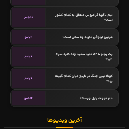
فران تورس
بارسلونا مذاکرات خود را برای جذب فران تورس با منچستر سیتی آغاز
کرده و به ادعای سان: بارسا قصد دارد بازیکنانی مانند اومتیتی،
سرجینیو دست یا فیلیپه کوتینیو را وارد این معامله کند تا بتواند با
پرداخت مبلغ کمتری ستاره اسپانیایی سیتیزن‌ها را به خدمت بگیرد.
نویسنده:
شاهین تهلیلی
(کارشناس نقل‌وانتقالات)
نظرات: