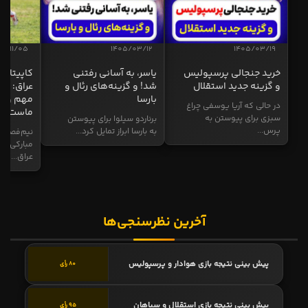
فیلیپو اینزاگی متولد چه سالی است؟
11 پاسخ
یک پیانو با 52 کلید سفید چند کلید سیاه
4 پاسخ
دارد؟
كوتاه‌ترين جنگ در تاريخ میان کدام گزینه
4 پاسخ
بود؟
نام کوچک بابل چیست؟
14 پاسخ
آخرین ویدیوها