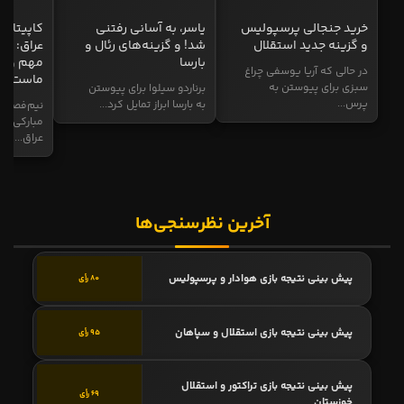
خرید جنجالی پرسپولیس
یاسر، به آسانی رفتنی
کاپیتان ا
و گزینه جدید استقلال
شد! و گزینه‌های رئال و
عراق: ای
بارسا
مهم و طل
در حالی که آریا یوسفی چراغ
ماست
سبزی برای پیوستن به
برناردو سیلوا برای پیوستن
پرس...
به بارسا ابراز تمایل کرد...
نیم‌فصل و
مبارکی در
عراق...
آخرین نظرسنجی‌ها
پیش بینی نتیجه بازی هوادار و پرسپولیس
80 رأی
پیش بینی نتیجه بازی استقلال و سپاهان
95 رأی
پیش بینی نتیجه بازی تراکتور و استقلال
69 رأی
خوزستان