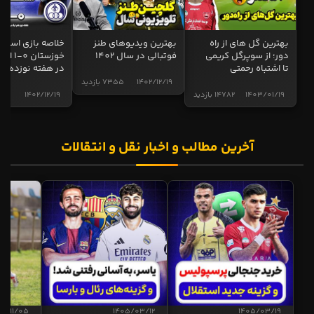
بهترین گل های از راه
بهترین ویدیوهای طنز
خلاصه بازی استقل
دور؛ از سوپرگل کریمی
فوتبالی در سال 1402
خوزستان 0
تا اشتباه رحمتی
در هفته نوزدهم
1402/12/19
7355 بازدید
1403/01/19
14782 بازدید
1402/12/19
5001 
آخرین مطالب و اخبار نقل و انتقالات
04/11/05
1405/03/12
1405/03/19