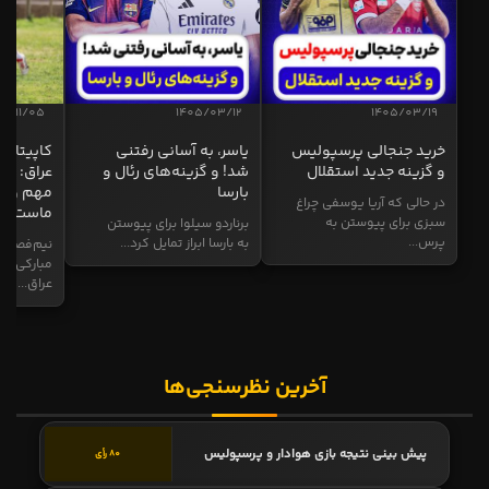
04/11/05
1405/03/12
1405/03/19
خرید جنجالی پرسپولیس
یاسر، به آسانی رفتنی
کاپیتان ا
و گزینه جدید استقلال
شد! و گزینه‌های رئال و
عراق: ای
بارسا
مهم و طل
در حالی که آریا یوسفی چراغ
ماست
سبزی برای پیوستن به
برناردو سیلوا برای پیوستن
پرس...
به بارسا ابراز تمایل کرد...
نیم‌فصل و
مبارکی در
عراق...
آخرین نظرسنجی‌ها
پیش بینی نتیجه بازی هوادار و پرسپولیس
80 رأی