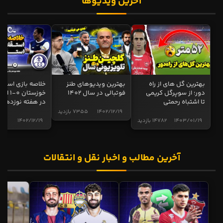
آخرین ویدیوها
بهترین گل های از راه
بهترین ویدیوهای طنز
خلاصه بازی استقل
دور؛ از سوپرگل کریمی
فوتبالی در سال 1402
خوزستان 0
تا اشتباه رحمتی
در هفته نوزدهم
1402/12/19
7355 بازدید
1403/01/19
14782 بازدید
1402/12/19
5001 
آخرین مطالب و اخبار نقل و انتقالات