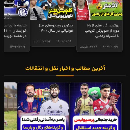
بهترین گل های از راه
بهترین ویدیوهای طنز
خلاصه بازی استقل
دور؛ از سوپرگل کریمی
فوتبالی در سال 1402
خوزستان 0
تا اشتباه رحمتی
در هفته نوزدهم
1402/12/19
7352 بازدید
1403/01/19
14779 بازدید
1402/12/19
4998 ب
آخرین مطالب و اخبار نقل و انتقالات