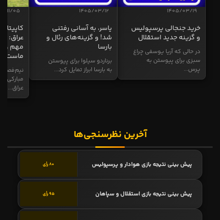
04/11/05
1405/03/12
1405/03/19
خرید جنجالی پرسپولیس
یاسر، به آسانی رفتنی
کاپیتان ا
و گزینه جدید استقلال
شد! و گزینه‌های رئال و
عراق: ای
بارسا
مهم و طل
در حالی که آریا یوسفی چراغ
ماست
سبزی برای پیوستن به
برناردو سیلوا برای پیوستن
پرس...
به بارسا ابراز تمایل کرد...
نیم‌فصل و
مبارکی در
عراق...
آخرین نظرسنجی‌ها
پیش بینی نتیجه بازی هوادار و پرسپولیس
80 رأی
پیش بینی نتیجه بازی استقلال و سپاهان
95 رأی