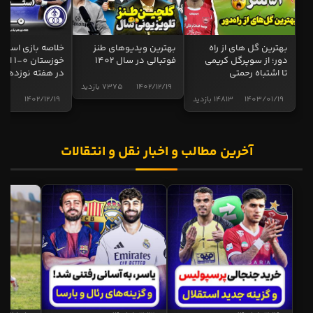
بهترین گل های از راه
بهترین ویدیوهای طنز
خلاصه بازی استقل
دور؛ از سوپرگل کریمی
فوتبالی در سال 1402
خوزستان 0
تا اشتباه رحمتی
در هفته نوزدهم
1402/12/19
7375 بازدید
1403/01/19
14813 بازدید
1402/12/19
5015 ب
آخرین مطالب و اخبار نقل و انتقالات