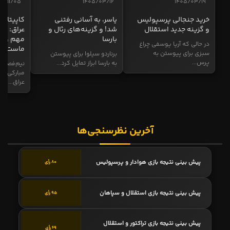
04/11/05
1405/03/12
1405/03/19
خرید جنجالی پرسپولیس
یاسر، به آسانی رفتنی
کاپیتان ا
و گزینه جدید استقلال
شد! و گزینه‌های رئال و
عراق: ای
بارسا
مهم و طل
در حالی که آریا یوسفی چراغ
ماست
سبزی برای پیوستن به
برناردو سیلوا برای پیوستن
پرس...
به بارسا ابراز تمایل کرد...
نیم‌فصل و
مبارکی در
عراق...
آخرین نظرسنجی‌ها
پیش بینی نتیجه بازی هوادار و پرسپولیس
80 رأی
پیش بینی نتیجه بازی استقلال و سپاهان
95 رأی
پیش بینی نتیجه بازی تراکتور و استقلال
69 رأی