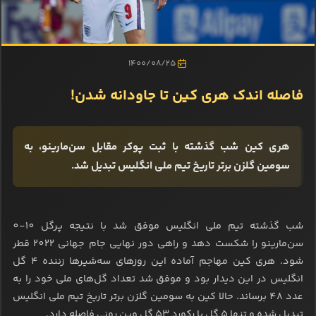
1400/08/25
فاصله اندک هری کین تا جاودانه شدن!
هری کین شب گذشته با ثبت پوکر مقابل سن‌مارینو، به
سومین گلزن برتر تاریخ تیم ملی انگلیس تبدیل شد.
شب گذشته تیم ملی انگلیس موفق شد با نتیجه پرگل 10-0
سن‌مارینو را شکست دهد و راهی دور نهایی جام جهانی 2022 قطر
شود. هری کین مهاجم آماده این روزهای سه‌شیرها زننده 4 گل
انگلیس در این دیدار بود و موفق شد تعداد گل‌های ملی خود را به
عدد 48 برساند. حالا کین به سومین گلزن برتر تاریخ تیم ملی انگلیس
تبدیل شده و تنها 5 گل با رکورد 53 گل وین رونی فاصله دارد.