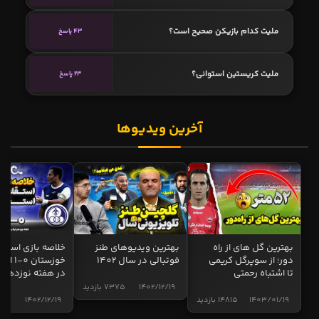
ملیت کدام بازیکن صحیح است؟
43 پاسخ
ملیت کریستین استوانی؟
23 پاسخ
آخرین ویدیوها
بهترین گل های از راه
بهترین ویدیوهای طنز
خلاصه بازی استقل
دور؛ از سوپرگل کریمی
فوتبالی در سال 1402
خوزستان 0
تا اشتباه رحمتی
در هفته نوزدهم
1402/12/19
7375 بازدید
1403/01/19
14815 بازدید
1402/12/19
5017 