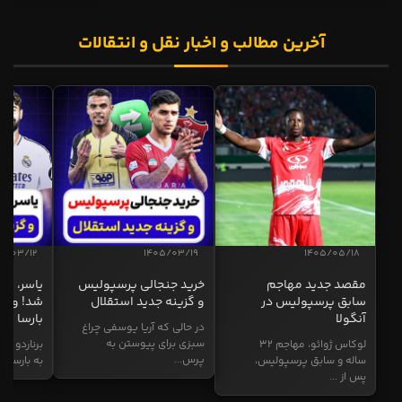
آخرین مطالب و اخبار نقل و انتقالات
5/03/12
1405/03/19
1405/05/18
مقصد جدید مهاجم
خرید جنجالی پرسپولیس
یاسر، به
سابق پرسپولیس در
و گزینه جدید استقلال
شد! و گز
آنگولا
بارسا
در حالی که آریا یوسفی چراغ
سبزی برای پیوستن به
لوکاس ژوائو، مهاجم ۳۲
برناردو سی
پرس...
ساله و سابق پرسپولیس،
به بارسا ابر
پس از ...