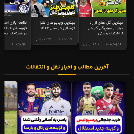
بهترین گل های از راه
بهترین ویدیوهای طنز
خلاصه بازی استقل
دور؛ از سوپرگل کریمی
فوتبالی در سال 1402
خوزستان 0
تا اشتباه رحمتی
در هفته نوزدهم
1402/12/19
7374 بازدید
1403/01/19
14812 بازدید
1402/12/19
5015 ب
آخرین مطالب و اخبار نقل و انتقالات