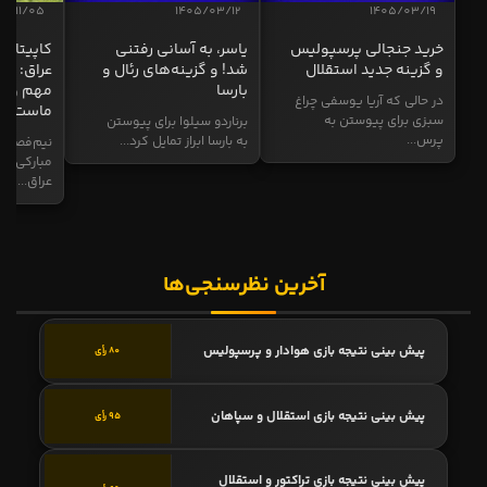
04/11/05
1405/03/12
1405/03/19
خرید جنجالی پرسپولیس
یاسر، به آسانی رفتنی
کاپیتان ا
و گزینه جدید استقلال
شد! و گزینه‌های رئال و
عراق: ای
بارسا
مهم و طل
در حالی که آریا یوسفی چراغ
ماست
سبزی برای پیوستن به
برناردو سیلوا برای پیوستن
پرس...
به بارسا ابراز تمایل کرد...
نیم‌فصل و
مبارکی در
عراق...
آخرین نظرسنجی‌ها
پیش بینی نتیجه بازی هوادار و پرسپولیس
80 رأی
پیش بینی نتیجه بازی استقلال و سپاهان
95 رأی
پیش بینی نتیجه بازی تراکتور و استقلال