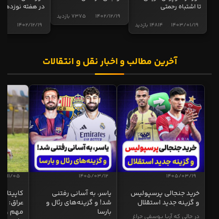
تا اشتباه رحمتی
در هفته نوزدهم
1402/12/19
7375 بازدید
1403/01/19
14814 بازدید
1402/12/19
5017 
آخرین مطالب و اخبار نقل و انتقالات
04/11/05
1405/03/12
1405/03/19
خرید جنجالی پرسپولیس
یاسر، به آسانی رفتنی
کاپیتان ا
و گزینه جدید استقلال
شد! و گزینه‌های رئال و
عراق: ای
بارسا
مهم و طل
در حالی که آریا یوسفی چراغ