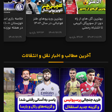
بهترین گل های از راه
بهترین ویدیوهای طنز
خلاصه بازی استقل
دور؛ از سوپرگل کریمی
فوتبالی در سال 1402
خوزستان 0
تا اشتباه رحمتی
در هفته نوزدهم
1402/12/19
7373 بازدید
1403/01/19
14812 بازدید
1402/12/19
5013 ب
آخرین مطالب و اخبار نقل و انتقالات