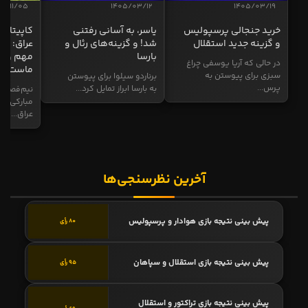
04/11/05
1405/03/12
1405/03/19
خرید جنجالی پرسپولیس
یاسر، به آسانی رفتنی
کاپیتان ا
و گزینه جدید استقلال
شد! و گزینه‌های رئال و
عراق: ای
بارسا
مهم و طل
در حالی که آریا یوسفی چراغ
ماست
سبزی برای پیوستن به
برناردو سیلوا برای پیوستن
پرس...
به بارسا ابراز تمایل کرد...
نیم‌فصل و
مبارکی در
عراق...
آخرین نظرسنجی‌ها
پیش بینی نتیجه بازی هوادار و پرسپولیس
80 رأی
پیش بینی نتیجه بازی استقلال و سپاهان
95 رأی
پیش بینی نتیجه بازی تراکتور و استقلال