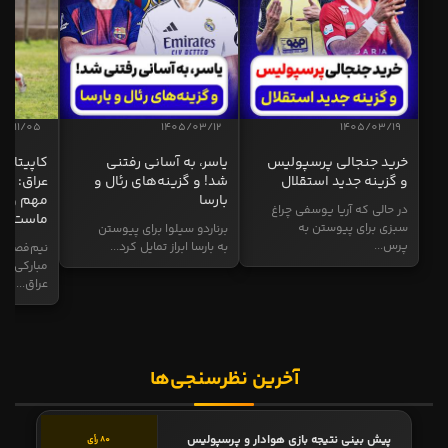
04/11/05
1405/03/12
1405/03/19
خرید جنجالی پرسپولیس
یاسر، به آسانی رفتنی
کاپیتان ا
و گزینه جدید استقلال
شد! و گزینه‌های رئال و
عراق: ای
بارسا
مهم و طل
در حالی که آریا یوسفی چراغ
ماست
سبزی برای پیوستن به
برناردو سیلوا برای پیوستن
پرس...
به بارسا ابراز تمایل کرد...
نیم‌فصل و
مبارکی در
عراق...
آخرین نظرسنجی‌ها
پیش بینی نتیجه بازی هوادار و پرسپولیس
80 رأی