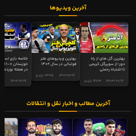
آخرین ویدیوها
بهترین گل های از راه
بهترین ویدیوهای طنز
خلاصه بازی استقل
دور؛ از سوپرگل کریمی
فوتبالی در سال 1402
خوزستان 0
تا اشتباه رحمتی
در هفته نوزدهم
1402/12/19
7375 بازدید
1403/01/19
14813 بازدید
1402/12/19
5015 ب
آخرین مطالب و اخبار نقل و انتقالات