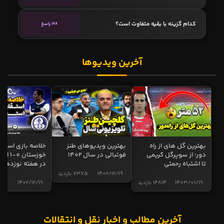
کدام گزینه با بقیه متفاوت است؟
168 پاسخ
آخرین ویدیوها
بهترین گل های از راه
بهترین ویدیوهای طنز
خلاصه بازی استقل
دور؛ از سوپرگل کریمی
فوتبالی در سال 1402
خوزستان 0
تا اشتباه رحمتی
در هفته نوزدهم
1402/12/19
7375 بازدید
1403/01/19
14814 بازدید
1402/12/19
5017 
آخرین مطالب و اخبار نقل و انتقالات