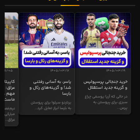
04/11/05
1405/03/12
1405/03/19
خرید جنجالی پرسپولیس
یاسر، به آسانی رفتنی
کاپیتان ا
و گزینه جدید استقلال
شد! و گزینه‌های رئال و
عراق: ای
بارسا
مهم و طل
در حالی که آریا یوسفی چراغ
ماست
سبزی برای پیوستن به
برناردو سیلوا برای پیوستن
پرس...
به بارسا ابراز تمایل کرد...
نیم‌فصل و
مبارکی در
عراق...