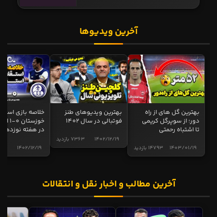
آخرین ویدیوها
بهترین گل های از راه
بهترین ویدیوهای طنز
خلاصه بازی استقل
دور؛ از سوپرگل کریمی
فوتبالی در سال 1402
خوزستان 0
تا اشتباه رحمتی
در هفته نوزدهم
1402/12/19
7363 بازدید
1403/01/19
14793 بازدید
1402/12/19
5009 ب
آخرین مطالب و اخبار نقل و انتقالات