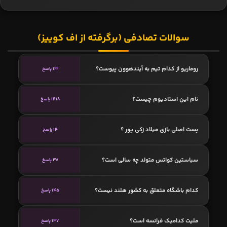
سوالات تصادفی (برگرفته از اف کوییز)
روماریو از کدام تیم به آیندهوون پیوست؟
122 پاسخ
نام این استادیوم چیست؟
1418 پاسخ
پست اصلی بازی میلاد زکی پور ؟
14 پاسخ
سباستین کواتس متولد چه سالی است؟
38 پاسخ
کدام باشگاه متعلق به کشور هلند نیست؟
145 پاسخ
ملیت کدامیک فرانسه است؟
137 پاسخ