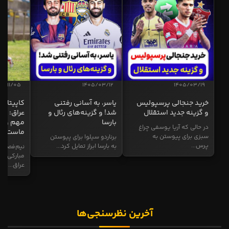
04/11/05
1405/03/12
1405/03/19
خرید جنجالی پرسپولیس
یاسر، به آسانی رفتنی
کاپیتان ا
و گزینه جدید استقلال
شد! و گزینه‌های رئال و
عراق: ای
بارسا
مهم و طل
در حالی که آریا یوسفی چراغ
ماست
سبزی برای پیوستن به
برناردو سیلوا برای پیوستن
پرس...
به بارسا ابراز تمایل کرد...
نیم‌فصل و
مبارکی در
عراق...
آخرین نظرسنجی‌ها