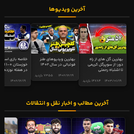
آخرین ویدیوها
بهترین گل های از راه
بهترین ویدیوهای طنز
خلاصه بازی استقل
دور؛ از سوپرگل کریمی
فوتبالی در سال 1402
خوزستان 0
تا اشتباه رحمتی
در هفته نوزدهم
1402/12/19
7355 بازدید
1403/01/19
14784 بازدید
1402/12/19
5002 ب
آخرین مطالب و اخبار نقل و انتقالات