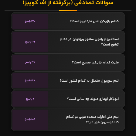
سوالات تصادفی (برگرفته از اف کوییز)
کدام بازیکن اهل قاره اروپا است؟
170 پاسخ
استادیوم رامون سانچز پیزخوان در کدام
119 پاسخ
کشور است؟
ملیت کدام بازیکن صحیح است؟
37 پاسخ
تیم لیورپول متعلق به کدام کشور است؟
167 پاسخ
ابوباکار اومارو متولد چه سالی است؟
7 پاسخ
تیم ملی امارات متحده عربی در کدام
108 پاسخ
کنفدراسیون قرار دارد؟