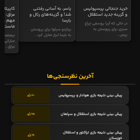
خرید جنجالی پرسپولیس
یاسر، به آسانی رفتنی
کاپیتان ا
و گزینه جدید استقلال
شد! و گزینه‌های رئال و
عراق: ای
بارسا
مهم و طل
در حالی که آریا یوسفی چراغ
ماست
سبزی برای پیوستن به
برناردو سیلوا برای پیوستن
پرس...
به بارسا ابراز تمایل کرد...
نیم‌فصل و
مبارکی در
عراق...
آخرین نظرسنجی‌ها
پیش بینی نتیجه بازی هوادار و پرسپولیس
80 رأی
پیش بینی نتیجه بازی استقلال و سپاهان
95 رأی
پیش بینی نتیجه بازی تراکتور و استقلال
69 رأی
خوزستان