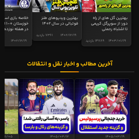
بهترین گل های از راه
بهترین ویدیوهای طنز
خلاصه بازی استقل
دور؛ از سوپرگل کریمی
فوتبالی در سال 1402
خوزستان 0
تا اشتباه رحمتی
در هفته نوزدهم
1402/12/19
7361 بازدید
1403/01/19
14789 بازدید
1402/12/19
5006 ب
آخرین مطالب و اخبار نقل و انتقالات
04/11/05
1405/03/12
1405/03/19