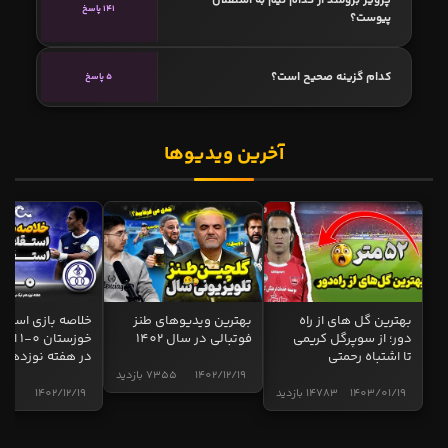
پرویز برومند از کدام تیم به استقلال
141 پاسخ
پیوست؟
کدام گزینه صحیح است؟
5 پاسخ
آخرین ویدیوها
بهترین گل های از راه
بهترین ویدیوهای طنز
خلاصه بازی استقل
دور؛ از سوپرگل کریمی
فوتبالی در سال 1402
خوزستان 0
تا اشتباه رحمتی
در هفته نوزدهم
1402/12/19
7355 بازدید
1403/01/19
14783 بازدید
1402/12/19
5001 