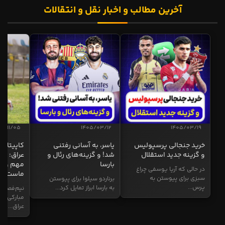
آخرین مطالب و اخبار نقل و انتقالات
04/11/05
1405/03/12
1405/03/19
خرید جنجالی پرسپولیس
یاسر، به آسانی رفتنی
کاپیتان ا
و گزینه جدید استقلال
شد! و گزینه‌های رئال و
عراق: ای
بارسا
مهم و طل
در حالی که آریا یوسفی چراغ
ماست
سبزی برای پیوستن به
برناردو سیلوا برای پیوستن
پرس...
به بارسا ابراز تمایل کرد...
نیم‌فصل و
مبارکی در
عراق...