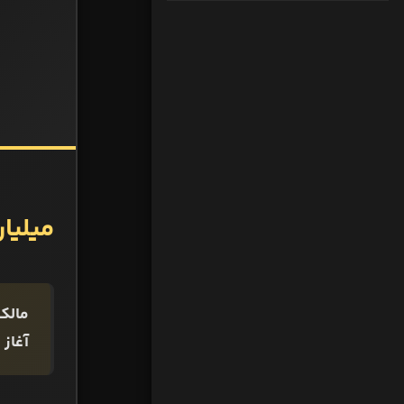
میلیا
مالک
آغاز 