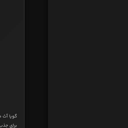
گویا آث م
برای جذب 