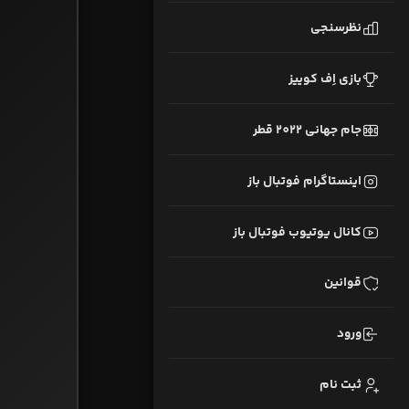
نظرسنجی
بازی اِف کوییز
جام جهانی 2022 قطر
اینستاگرام فوتبال باز
کانال یوتیوب فوتبال باز
قوانین
ورود
ثبت نام