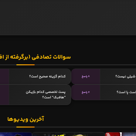
سوالات تصادفی (برگرفته از اف
 شیلی نیست؟
کدام گزینه صحیح است؟
8 پاسخ
پست تخصصی کدام بازیکن
است پا است؟
7 پاسخ
"هافبک" است؟
آخرین ویدیوها