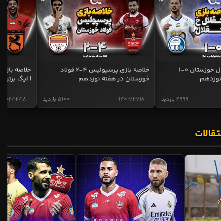
خلاصه بازی استقلال خوزستان 0-1
خلاصه بازی پرسپولیس 4-2 فولاد
نوزدهم
خوزستان در هفته نوزدهم
| لیگ برتر ای
4999 بازدید
1402/12/18
5100 بازدید
1402/12/18
تقالات