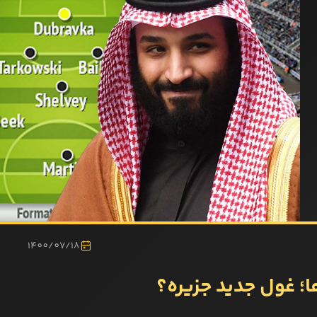
1400/07/18
ا؛ غول جدید جزیره؟