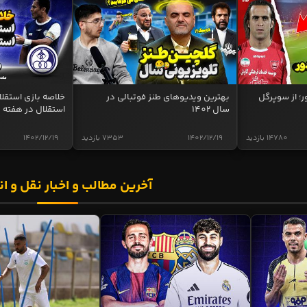
ر؛ از سوپرگل
بهترین ویدیوهای طنز فوتبالی در
سال 1402
استقلال در هفته 
14780 بازدید
1402/12/19
7353 بازدید
1402/12/19
آخرین مطالب و اخبار نقل و ان