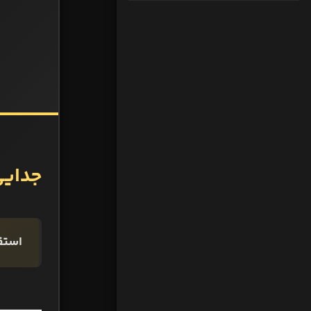
جدایی
استق