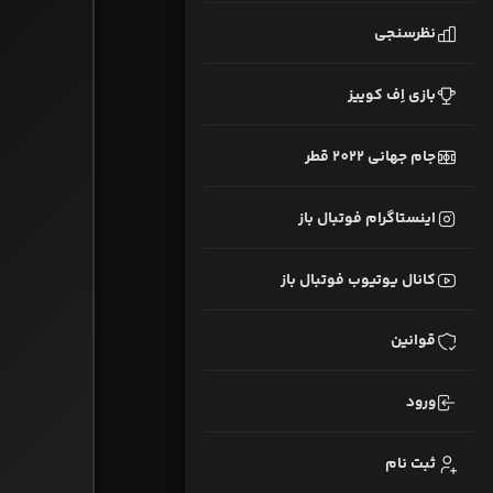
نظرسنجی
بازی اِف کوییز
جام جهانی 2022 قطر
اینستاگرام فوتبال باز
کانال یوتیوب فوتبال باز
قوانین
ورود
ثبت نام