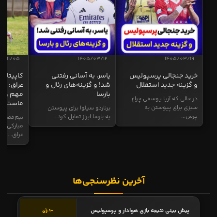
04/11/05
1405/03/12
1405/03/19
خرید جنجالی پرسپولیس
یاسر، به آسانی رفتنی
کاپیتان ا
و گزینه جدید استقلال
شد! و گزینه‌های رئال و
عراق: ای
بارسا
مهم و طل
در حالی که آریا یوسفی چراغ
ماست
سبزی برای پیوستن به
برناردو سیلوا برای پیوستن
پرس...
به بارسا ابراز تمایل کرد...
نیم‌فصل و
مبارکی در
عراق...
آخرین نظرسنجی‌ها
پیش بینی نتیجه بازی هوادار و پرسپولیس
80 رأی