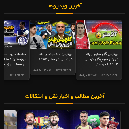
آخرین ویدیوها
بهترین گل های از راه
بهترین ویدیوهای طنز
خلاصه بازی استقل
دور؛ از سوپرگل کریمی
فوتبالی در سال 1402
خوزستان 0
تا اشتباه رحمتی
در هفته نوزدهم
1402/12/19
7355 بازدید
1403/01/19
14784 بازدید
1402/12/19
5002 ب
آخرین مطالب و اخبار نقل و انتقالات