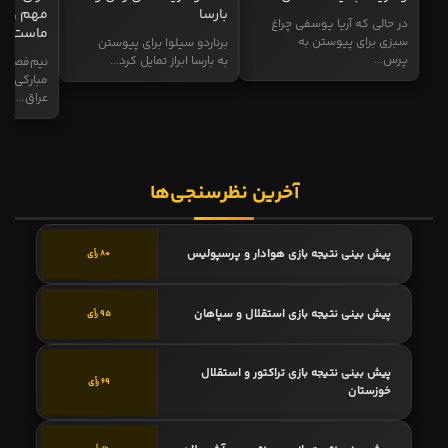
بارسا
مهم و طل
در حالی که آریا یوسفی چراغ
ماست
سبزی برای پیوستن به
برناردو سیلوا برای پیوستن
پرس...
به بارسا ابراز تمایل کرد...
نیم‌فصل و
مبارکی در
عراق...
آخرین نظرسنجی‌ها
پیش بینی نتیجه بازی هوادار و پرسپولیس
80 رأی
پیش بینی نتیجه بازی استقلال و سپاهان
95 رأی
پیش بینی نتیجه بازی تراکتور و استقلال
69 رأی
خوزستان