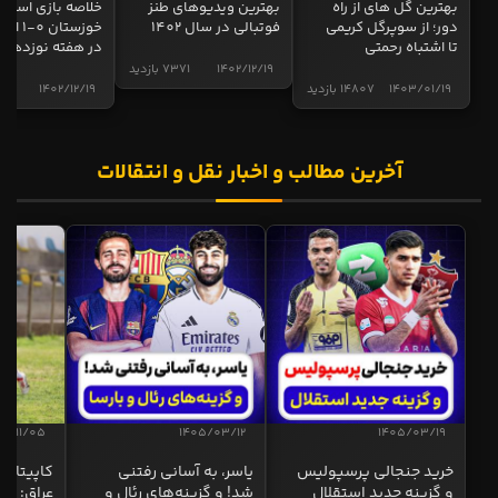
بهترین گل های از راه
بهترین ویدیوهای طنز
خلاصه بازی استقل
دور؛ از سوپرگل کریمی
فوتبالی در سال 1402
خوزستان 0
تا اشتباه رحمتی
در هفته نوزدهم
1402/12/19
7371 بازدید
1403/01/19
14807 بازدید
1402/12/19
5013 ب
آخرین مطالب و اخبار نقل و انتقالات
04/11/05
1405/03/12
1405/03/19
خرید جنجالی پرسپولیس
یاسر، به آسانی رفتنی
کاپیتان ا
و گزینه جدید استقلال
شد! و گزینه‌های رئال و
عراق: ای