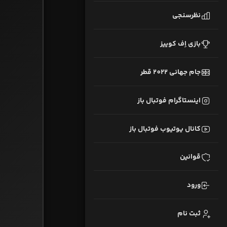
نظرسنجی
بازی اِف کوییز
جام جهانی 2022 قطر
اینستاگرام فوتبال باز
کانال یوتیوب فوتبال باز
قوانین
ورود
ثبت نام