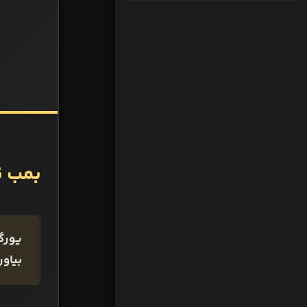
بمب نق
یورگن
بیاور